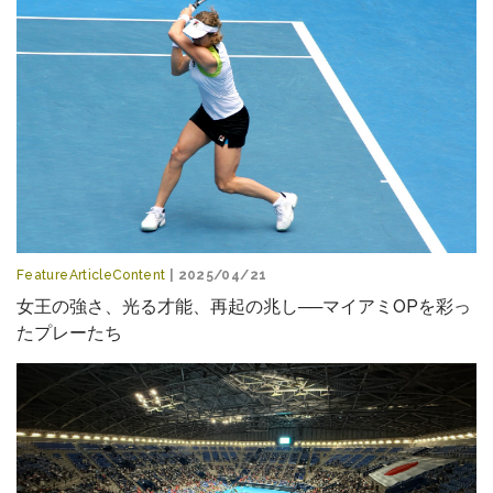
FeatureArticleContent
| 2025/04/21
女王の強さ、光る才能、再起の兆し──マイアミOPを彩っ
たプレーたち