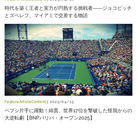
時代を築く王者と実力が円熟する挑戦者――ジョコビッチ
とズベレフ、マイアミで交差する物語
FeatureArticleContent
| 2025/04/15
ペプシ片手に躍動！綿貫、世界17位を撃破した怪我からの
大逆転劇【BNPパリバ・オープン2025】