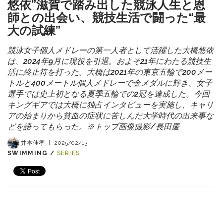
悠依”滋賀で踏み出した競泳人生と恩
師との出会い、競技生活で闘った“最
大の試練”
競泳女子個人メドレーの第一人者として活躍した大橋悠依
は、2024年9月に現役を引退。およそ21年にわたる競技生
活に終止符を打った。大橋は2021年の東京五輪で200メー
トルと400メートル個人メドレーで金メダルに輝き、女子
選手では史上初となる夏季五輪での2冠を達成した。今回
キングギアでは大橋に独占インタビューを実施し、キャリ
アの始まりから貧血の症状に苦しんだ大学時代の出来事な
どを語ってもらった。※トップ画像撮影/長田慶
井本佳孝
|
2025/02/13
SWIMMING /
SERIES