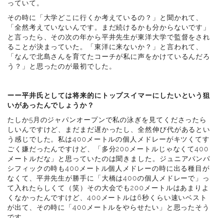
っていて。
その時に「大学どこに行くか考えているの？」と聞かれて、
「全然考えていないんです。まだ続けるかも分からないです」
と言ったら、その次の年から平井先生が東洋大学で監督をされ
ることが決まっていた。「東洋に来ないか？」と言われて、
「なんで北島さんを育てたコーチが私に声をかけているんだろ
う？」と思ったのが最初でした。
ーー平井氏としては将来的にトップスイマーにしたいという狙
いがあったんでしょうか？
たしか5月のジャパンオープンで私の泳ぎを見てくださったら
しいんですけど、まだまだ遅かったし、全然伸び代があるとい
う感じでした。私は400メートルの個人メドレーがキツくてす
ごく嫌だったんですけど、「多分200メートルじゃなくて400
メートルだな」と思っていたのは聞きました。ジュニアパンパ
シフィックの時も400メートル個人メドレーの時に出る種目が
なくて、平井先生が勝手に「大橋は400の個人メドレーで」っ
て入れたらしくて（笑）その大会でも200メートルはあまりよ
くなかったんですけど、400メートルは6秒くらい速いベスト
が出て、その時に「400メートルをやらせたい」と思ったそう
です。