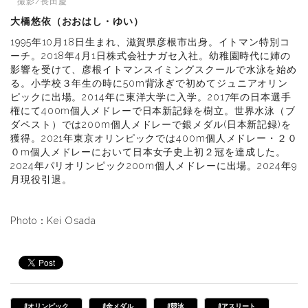
撮影/長田慶
大橋悠依（おおはし・ゆい）
1995年10月18日生まれ、滋賀県彦根市出身。イトマン特別コ
ーチ。2018年4月1日株式会社ナガセ入社。幼稚園時代に姉の
影響を受けて、彦根イトマンスイミングスクールで水泳を始め
る。小学校３年生の時に50m背泳ぎで初めてジュニアオリン
ピックに出場。2014年に東洋大学に入学。2017年の日本選手
権にて400m個人メドレーで日本新記録を樹立。世界水泳（ブ
ダペスト）では200m個人メドレーで銀メダル(日本新記録)を
獲得。2021年東京オリンピックでは400m個人メドレー・２０
０m個人メドレーにおいて日本女子史上初２冠を達成した。
2024年パリオリンピック200m個人メドレーに出場。2024年9
月現役引退。
Photo：Kei Osada
#オリンピック
#金メダル
#競泳
#アスリート