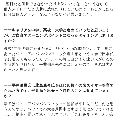
1種目だと優勝できなかったり上位にいけないというなかで、
個人メドレーだと決勝に残れたりしていたので、もしかしたら
自分は個人メドレーなんじゃないかと思いました。
ーーキャリアを中学、高校、大学と進めていったと思います
が、ご自身でターニングポイントになったタイミングはありま
すか？
高校2年生の時にたまたま4、5月くらいの成績がよくて、夏に
あったジュニアのパンパシフィック選手権という大会で日本代
表に選んでもらったんです。その時に自分より速い人がいるの
を間近で見れたり、平井伯昌先生に出会えたので、それは大き
かったと思います。
ーー平井伯昌氏は北島康介氏をはじめ数々の名スイマーを育て
られた方です。平井氏と出会った時期のことは覚えています
か？
最初はジュニアパンパシフィックの監督が平井先生だったと思
うんですが、ハワイでの大会期間中にすごく気にかけてくれま
した。補食が置いてあったんですけど「これを食べろ」とか言