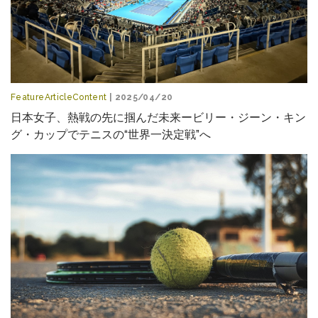
FeatureArticleContent
| 2025/04/20
日本女子、熱戦の先に掴んだ未来ービリー・ジーン・キン
グ・カップでテニスの“世界一決定戦”へ