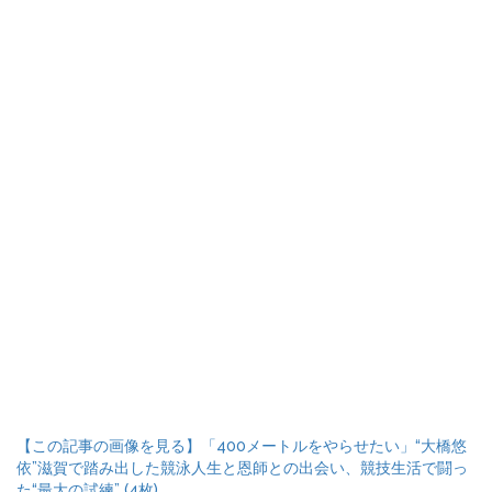
【この記事の画像を見る】「400メートルをやらせたい」“大橋悠
依”滋賀で踏み出した競泳人生と恩師との出会い、競技生活で闘っ
た“最大の試練” (4枚)