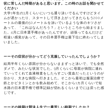
状に苦しんだ時期があると思います。この時のお話を聞かせて
ください
大学1年生の3月くらいにいつも通り泳いでるんですけどタイ
ムが遅かったり、スタートして浮き上がってきたらもう200メ
ートルの最後の50メートルを泳いでいるような体のキツさが
あって、「これはなんだろう？」というところから始まりまし
た。4月に日本選手権があったんですが、頑張ってるんだけど
程遠い感覚があって。その日本選手権は最下位に終わってしま
いました。
ーーその症状が分かってどう克服していったんでしょうか？
結局半年くらい原因が分からないままずっと泳いで、でも全然
ダメで、みたいな状況でした。9月くらいに母親が病院に連れ
ていってくれて血液検査をしたらすごい貧血だったというのが
分かり、大きな病院へ行きました。そこから最初は服薬治療で
鉄とかビタミンとかを飲み始めて、そこから1カ月くらいで短
水路の日本選手権で標準記録が切れるくらいまでには戻った感
じです。
ーーその時期は競泳人生で一番苦しい時期でしたか？