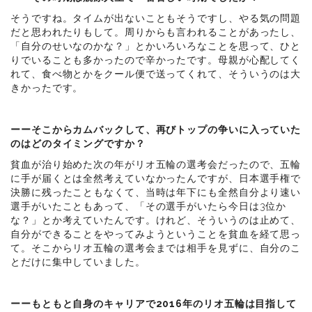
そうですね。タイムが出ないこともそうですし、やる気の問題
だと思われたりもして。周りからも言われることがあったし、
「自分のせいなのかな？」とかいろいろなことを思って、ひと
りでいることも多かったので辛かったです。母親が心配してく
れて、食べ物とかをクール便で送ってくれて、そういうのは大
きかったです。
ーーそこからカムバックして、再びトップの争いに入っていた
のはどのタイミングですか？
貧血が治り始めた次の年がリオ五輪の選考会だったので、五輪
に手が届くとは全然考えていなかったんですが、日本選手権で
決勝に残ったこともなくて、当時は年下にも全然自分より速い
選手がいたこともあって、「その選手がいたら今日は3位か
な？」とか考えていたんです。けれど、そういうのは止めて、
自分ができることをやってみようということを貧血を経て思っ
て。そこからリオ五輪の選考会までは相手を見ずに、自分のこ
とだけに集中していました。
ーーもともと自身のキャリアで2016年のリオ五輪は目指して