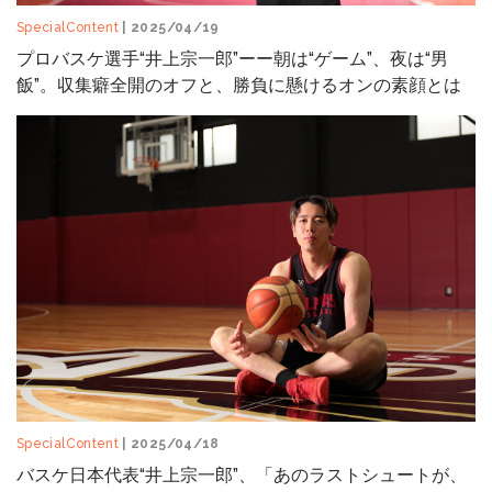
SpecialContent
| 2025/04/19
プロバスケ選手“井上宗一郎”ーー朝は“ゲーム”、夜は“男
飯”。収集癖全開のオフと、勝負に懸けるオンの素顔とは
SpecialContent
| 2025/04/18
バスケ日本代表“井上宗一郎”、「あのラストシュートが、