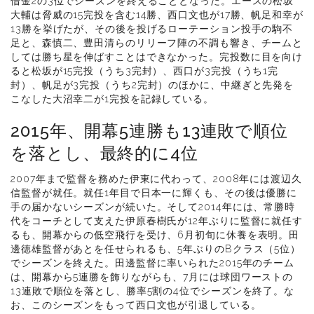
借金2の3位でシーズンを終えることとなった。エースの松坂
大輔は脅威の15完投を含む14勝、西口文也が17勝、帆足和幸が
13勝を挙げたが、その後を投げるローテーション投手の駒不
足と、森慎二、豊田清らのリリーフ陣の不調も響き、チームと
しては勝ち星を伸ばすことはできなかった。完投数に目を向け
ると松坂が15完投（うち3完封）、西口が3完投（うち1完
封）、帆足が3完投（うち2完封）のほかに、中継ぎと先発を
こなした大沼幸二が1完投を記録している。
2015年、開幕5連勝も13連敗で順位
を落とし、最終的に4位
2007年まで監督を務めた伊東に代わって、2008年には渡辺久
信監督が就任。就任1年目で日本一に輝くも、その後は優勝に
手の届かないシーズンが続いた。そして2014年には、常勝時
代をコーチとして支えた伊原春樹氏が12年ぶりに監督に就任す
るも、開幕からの低空飛行を受け、6月初旬に休養を表明。田
邊徳雄監督があとを任せられるも、5年ぶりのBクラス（5位）
でシーズンを終えた。田邊監督に率いられた2015年のチーム
は、開幕から5連勝を飾りながらも、7月には球団ワーストの
13連敗で順位を落とし、勝率5割の4位でシーズンを終了。な
お、このシーズンをもって西口文也が引退している。