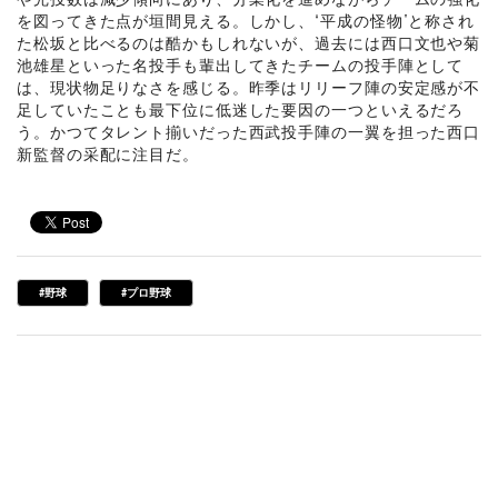
を図ってきた点が垣間見える。しかし、“平成の怪物”と称され
た松坂と比べるのは酷かもしれないが、過去には西口文也や菊
池雄星といった名投手も輩出してきたチームの投手陣として
は、現状物足りなさを感じる。昨季はリリーフ陣の安定感が不
足していたことも最下位に低迷した要因の一つといえるだろ
う。かつてタレント揃いだった西武投手陣の一翼を担った西口
新監督の采配に注目だ。
#野球
#プロ野球