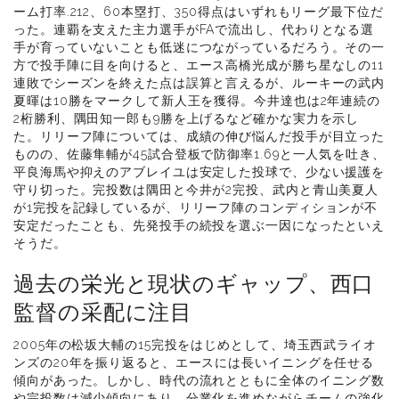
ーム打率.212、60本塁打、350得点はいずれもリーグ最下位だ
った。連覇を支えた主力選手がFAで流出し、代わりとなる選
手が育っていないことも低迷につながっているだろう。その一
方で投手陣に目を向けると、エース高橋光成が勝ち星なしの11
連敗でシーズンを終えた点は誤算と言えるが、ルーキーの武内
夏暉は10勝をマークして新人王を獲得。今井達也は2年連続の
2桁勝利、隅田知一郎も9勝を上げるなど確かな実力を示し
た。リリーフ陣については、成績の伸び悩んだ投手が目立った
ものの、佐藤隼輔が45試合登板で防御率1.69と一人気を吐き、
平良海馬や抑えのアブレイユは安定した投球で、少ない援護を
守り切った。完投数は隅田と今井が2完投、武内と青山美夏人
が1完投を記録しているが、リリーフ陣のコンディションが不
安定だったことも、先発投手の続投を選ぶ一因になったといえ
そうだ。
過去の栄光と現状のギャップ、西口
監督の采配に注目
2005年の松坂大輔の15完投をはじめとして、埼玉西武ライオ
ンズの20年を振り返ると、エースには長いイニングを任せる
傾向があった。しかし、時代の流れとともに全体のイニング数
や完投数は減少傾向にあり、分業化を進めながらチームの強化