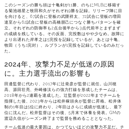
このシーズンの勝ち頭は十亀剣が11勝、のちにMLBに移籍す
る菊池雄星と牧田和久がそれぞれ9勝を記録。リリーフ陣に目
を向けると、67試合に登板の武隈祥太、72試合に登板の増田
達至から62試合に登板の高橋朋己につなぐ勝ちパターンを確
立。それぞれの防御率も2点台後半から3点代前半とまずまず
の成績を残している。その反面、完投数はやや少なめ。故障に
より出遅れた岸孝之は5完投を記録しているが、あとは十亀、
牧田（うち1完封）、ルブランが1完投を記録しているのみだっ
た。
2024年、攻撃力不足が低迷の原因
に。主力選手流出の影響も
田邊監督に代わり、2017年に辻発彦が監督に就任。山川穂
高、源田壮亮、外崎修汰らの強力打線を形成したチームは、
2018年から2連覇を達成した。辻監督が2022年までチームを
指揮した後、2023年からは松井稼頭央が監督に昇格。松井体
制の1年目は5位に終わり、2年目はさらに成績が低迷し、最下
位に沈んだ。松井監督はその後、5月末で休養を発表。GMの
渡辺久信がシーズン終了まで監督を務めることとなった。
チーム低迷の最大要因は、かつてないほどの攻撃力不足だ。チ