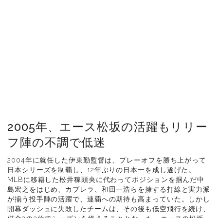
2005年、エース松坂の活躍もリリー
フ陣の不調で低迷
2004年に就任した伊東勤監督は、プレーオフを勝ち上がって
日本シリーズを制覇し、12年ぶりの日本一を成し遂げた。
MLBに移籍した松井稼頭央に代わってポジションを掴んだ中
島宏之をはじめ、カブレラ、和田一浩らを擁する打線と実力派
が揃う投手陣の活躍で、連覇への期待も高まっていた。しかし
開幕ダッシュに失敗したチームは、その後も低空飛行を続け、