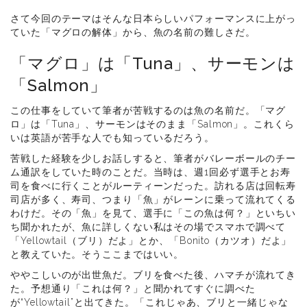
さて今回のテーマはそんな日本らしいパフォーマンスに上がっ
ていた「マグロの解体」から、魚の名前の難しさだ。
「マグロ」は「Tuna」、サーモンは
「Salmon」
この仕事をしていて筆者が苦戦するのは魚の名前だ。「マグ
ロ」は「Tuna」、サーモンはそのまま「Salmon」。これくら
いは英語が苦手な人でも知っているだろう。
苦戦した経験を少しお話しすると、筆者がバレーボールのチー
ム通訳をしていた時のことだ。当時は、週1回必ず選手とお寿
司を食べに行くことがルーティーンだった。訪れる店は回転寿
司店が多く、寿司、つまり「魚」がレーンに乗って流れてくる
わけだ。その「魚」を見て、選手に「この魚は何？」といちい
ち聞かれたが、魚に詳しくない私はその場でスマホで調べて
「Yellowtail（ブリ）だよ」とか、「Bonito（カツオ）だよ」
と教えていた。そうここまではいい。
ややこしいのが出世魚だ。ブリを食べた後、ハマチが流れてき
た。予想通り「これは何？」と聞かれてすぐに調べた
が“Yellowtail”と出てきた。「これじゃあ、ブリと一緒じゃな