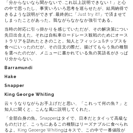
「分からないなら聞かないで…これ以上説明できない！」と心
の中で思ったし、事実いろいろ思考を巡らせたが、結局納得で
きるような説明ができず…最終的に「Just try it!!」で済ませて
しまったことがあった。我ながらなかなか強引である。
当時の対応に引っ掛かりを感じていただが、その解決策につい
先日出合えた。それは自転車ロードレース観戦のためにオース
トラリアを訪れたときのこと。知人とフィッシュ&チップスを
食べにいったのだが、その注文の際だ。揚げてもらう魚の種類
を選べたのだが、メニューに書かれている魚の英語名がさっぱ
り分からない。
Barramundi
Hake
Snapper
King George Whiting
云々うなりながらお手上げだと思い、「これって何の魚？」と
知人に聞くと、こんな風に説明してくれた。
「全部白身の魚。Snapperはタイで、日本だとタイって高級な
ものだけど、こっちにあるこの種類はリーズナブルに食べられ
るよ。King Geoerge Whitingはキスで、この中で一番値段が