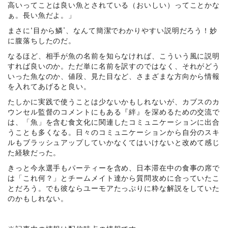
高いってことは良い魚とされている（おいしい）ってことかな
ぁ。長い魚だよ。」
まさに“目から鱗”、なんて簡潔でわかりやすい説明だろう！妙
に腹落ちしたのだ。
なるほど、相手が魚の名前を知らなければ、こういう風に説明
すれば良いのか。ただ単に名前を訳すのではなく、それがどう
いった魚なのか、値段、見た目など、さまざまな方向から情報
を入れてあげると良い。
たしかに実践で使うことは少ないかもしれないが、カブスのカ
ウンセル監督のコメントにもある『絆』を深めるための交流で
は、「魚」を含む食文化に関連したコミュニケーションに出合
うことも多くなる。日々のコミュニケーションから自分のスキ
ルもブラッシュアップしていかなくてはいけないと改めて感じ
た経験だった。
きっと今永選手もパーティーを含め、日本滞在中の食事の席で
は「これ何？」とチームメイト達から質問攻めに合っていたこ
とだろう。でも彼ならユーモアたっぷりに粋な解説をしていた
のかもしれない。