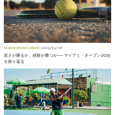
FeatureArticleContent
| 2025/04/18
若さが勝るか、経験が勝つか── マイアミ・オープン2025
を振り返る