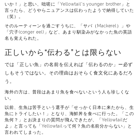
いか！」と思い、咄嗟に「Yellowtail's younger brother」と
言ったら、どうやらニュアンスは伝わったようで納得していた
（笑）。
そのルーティーンを過ごすうちに、「サバ（Mackerel）」や
「穴子(conger eel)」など、あまり馴染みがなかった魚の英語
名も覚えられた。
正しいから“伝わる”とは限らない
では「正しい魚」の名前を伝えれば「伝わるのか」ー必ず
しもそうではない。その理由はおそらく食文化にあるだろ
う。
海外の方は、普段はあまり魚を食べないという人も珍しくな
い。
以前、生魚は苦手という選手が「せっかく日本に来たから、生
魚にトライしたい！」となり、海鮮丼を食べに行った。「この
魚何？」とお決まりの質問が飛んできたが、「Yellowtailだ
よ」と言っても「Yellowtailって何？魚の名前分からない」と
言われてしまった。