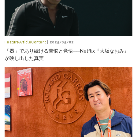
FeatureArticleContent
| 2025/05/02
「器」であり続ける苦悩と覚悟──Netflix『大坂なおみ』
が映し出した真実