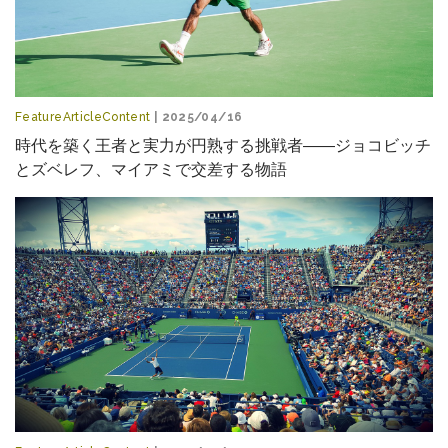
FeatureArticleContent
| 2025/04/16
時代を築く王者と実力が円熟する挑戦者――ジョコビッチ
とズベレフ、マイアミで交差する物語