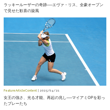
ラッキールーザーの奇跡──エヴァ・リス、全豪オープン
で見せた歓喜の旋風
FeatureArticleContent
| 2025/04/21
女王の強さ、光る才能、再起の兆し──マイアミOPを彩っ
たプレーたち