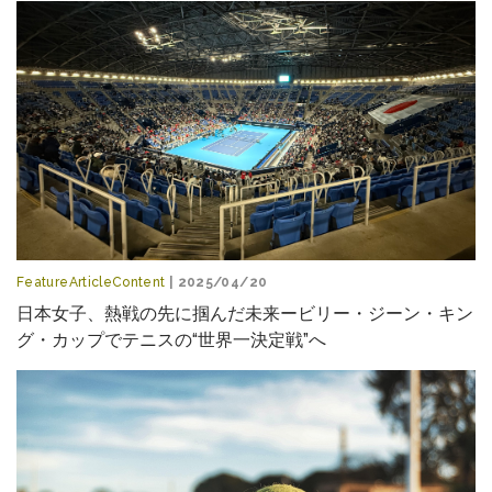
FeatureArticleContent
| 2025/04/20
日本女子、熱戦の先に掴んだ未来ービリー・ジーン・キン
グ・カップでテニスの“世界一決定戦”へ