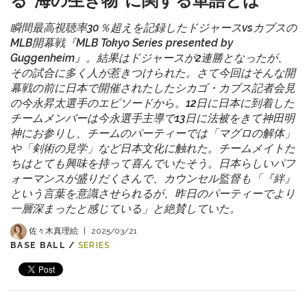
る“海の生き物”に関する単語とは
瞬間最高視聴率30％超えを記録したドジャースvsカブスの
MLB開幕戦『MLB Tokyo Series presented by
Guggenheim』。結果はドジャースが2連勝となったが、
その試合に多く人が惹きつけられた。さて今回はそんな開
幕戦の前に日本で開催されたしたシカゴ・カブス記者会見
の今永昇太選手のエピソードから。12日に日本に到着した
チームメンバーは今永選手主導で13日に法被をきて神田明
神にお参りし、チームのパーティーでは「マグロの解体」
や「剣術の見学」など日本文化に触れた。チームメイトた
ちはとても興味を持って喜んでいたそう。日本らしいパフ
ォーマンスが盛りだくさんで、カウンセル監督も「『絆』
という言葉を意識させられるが、昨日のパーティーでより
一層深まったと感じている」と絶賛していた。
佐々木真理絵
|
2025/03/21
BASE BALL /
SERIES