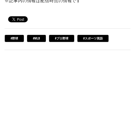
※記事内の情報は配信時点の情報です
#野球
#MLB
#プロ野球
#スポーツ英語