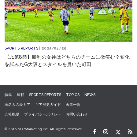
SPORTS REPORTS
| 2025/04/29
【J1第8節】勝利の女神はどちらのチームに微笑む？変化
を試みたG大阪とスタイルを貫いた町田
特集
連載
SPORTS REPORTS
TOPICS
NEWS
著名人の愛ギア
ギア歴史ガイド
著者一覧
会社概要
プライバシーポリシー
お問い合わせ
© 2016 NDPMarketing Inc. All Rights Reserved.