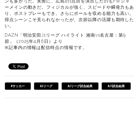
ンも多かった。実際に、広島の1点目を演出したのもFWジャ
ーメインの動きだ。フィジカルが強く、スピードや瞬発力もあ
り、ポストプレーもでき、さらにボールを収める能力も高い。
得点シーンこそ見られなかったが、次節以降の活躍も期待した
い。
DAZN「明治安田J1リーグ ハイライト 湘南vs名古屋：第9
節」（2025年4月6日）より
※記事内の情報は配信時点の情報です。
#サッカー
#Jリーグ
#Jリーグ試合結果
#J1試合結果