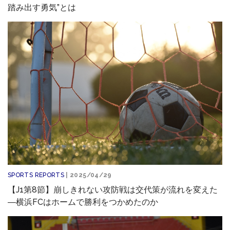
踏み出す勇気”とは
SPORTS REPORTS
| 2025/04/29
【J1第8節】崩しきれない攻防戦は交代策が流れを変えた
―横浜FCはホームで勝利をつかめたのか