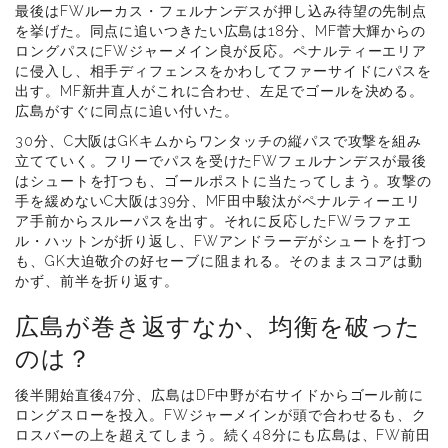
最後はFWルーカス・フェルナンデスが押し込み待望の先制点
を挙げた。同点に追いつきたい広島は18分、MF菅大輝からの
ロングパスにFWジャーメイン良が反応。ペナルティーエリア
に侵入し、相手ディフェンスをかわしてファーサイドにパスを
出す。MF新井直人がこれに合わせ、左足でゴールを決める。
広島がすぐに同点に追い付いた。
30分、C大阪はGKキムからワンタッチの縦パスで攻撃を組み
立てていく。フリーでパスを受けたFWフェルナンデスが最後
はシュートを打つも、ゴールポストに当たってしまう。攻撃の
手を緩めないC大阪は39分、MF田中駿汰がペナルティーエリ
ア手前からスルーパスを出す。それに反応したFWラファエ
ル・ハットンが折り返し、FWアンドラーデがシュートを打つ
も、GK大迫敬介の好セーブに阻まれる。そのままスコアは動
かず、前半を折り返す。
広島が巻き返すなか、均衡を破った
のは？
後半開始直後47分、広島はDF中野が右サイドからゴール前に
ロングスローを投入。FWジャーメインが頭で合わせるも、ク
ロスバーの上を超えてしまう。続く48分にも広島は、FW前田