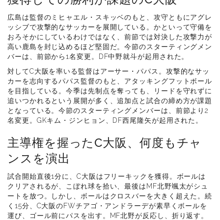
広島は監督のミヒャエル・スキッベのもと、攻守ともにアグレ
ッシブで攻撃的なサッカーを展開している。かといって守備を
おろそかにしているわけではなく、前節では対決した攻撃力が
高い鹿島を封じ込めるほど堅固だ。今節のスターティングメン
バーは、前節から1名変更。DF中野就斗が起用された。
対してC大阪を率いる監督はアーサー・パパス。攻撃的なサッ
カーを志向するパパス監督のもと、アタッキングフットボール
を目指している。今季は先制点を奪っても、リードを守れずに
追いつかれるという展開が多く、追加点と試合の締め方が課題
となっている。今節のスターティングメンバーは、前節より2
名変更。GKキム・ジンヒョン、DF西尾隆矢が起用された。
主導権を握ったC大阪、何度もチャ
ンスを演出
試合開始直後1分に、C大阪はフリーキックを獲得。ボールは
クリアされるが、こぼれ球を拾い、最後はMF北野颯太がシュ
ートを放つ。しかし、ボールはクロスバーを大きく超えた。続
く15分、C大阪のFWチアゴ・アンドラーデが素早くボールを
運び、ゴール前にパスを出す。MF北野が反応し、折り返す。