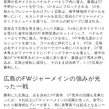
直輝が右サイドからペナルティーエリア内に侵入。最後はDF
中野がシュートを打つも、GKキムにブロックされる。56分、
前からプレシャーをかけていく広島は、相手陣地内でボールを
奪いにいく。セカンドボールを足元に収めたFWジャーメイン
がミドルシュートを放つも、GKキムの好セーブに阻まれる。
追加点で広島を突き放したいC大阪は、64分に左サイドでパス
を受けた途中出場のMF本間至恩がカットインして、ペナルテ
ィーエリア内に侵入。中央にパスを出し、MF中島元彦がミド
ルシュートを放つも、ゴール右に外れてしまう。86分、広島
は右サイドからロングスローでゴール前にパスを出す。DF荒
木隼人がファーサイドにヘディングでボールを落とし、途中出
場のFW中村草太がゴール前に折り返す。最後はDF荒木が押し
込み、広島が逆転に成功し、そのまま試合終了。2-1で広島が
勝利した。
広島のFWジャーメインの強みが光
った一戦
勝利した広島は、点を決めたMF新井、DF荒木の活躍も見事だ
ったが、それ以上にFWジャーメインの活躍が光った。攻守に
わたり献身的なプレーが多く、特に攻撃面では起点となるシー