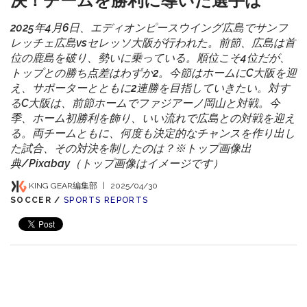
決！チームを勝利に導いた選手は
2025年4月6日、エディオンピースウイング広島でサンフ
レッチェ広島vsセレッソ大阪が行われた。前節、広島は首
位の鹿島を破り、勢いに乗っている。順位こそ4位だが、
トップとの勝ち点差はわずか2。今節はホームにC大阪を迎
え、サポーターとともに2連勝を目指していきたい。対す
るC大阪は、前節ホームでファジアーノ岡山と対戦。今
季、ホーム初勝利を飾り、いい流れで広島との対戦を迎え
る。両チームともに、何度も決定的なチャンスを作り出し
た試合、その対決を制したのは？※トップ画像出
典/Pixabay（トップ画像はイメージです）
KING GEAR編集部
|
2025/04/30
SOCCER /
SPORTS REPORTS