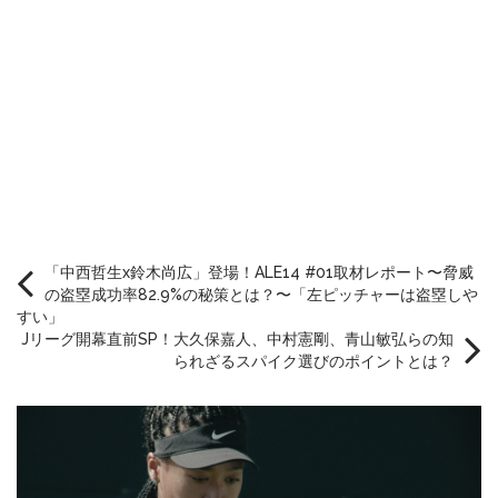
「中西哲生x鈴木尚広」登場！ALE14 #01取材レポート〜脅威
の盗塁成功率82.9%の秘策とは？〜「左ピッチャーは盗塁しや
すい」
Jリーグ開幕直前SP！大久保嘉人、中村憲剛、青山敏弘らの知
られざるスパイク選びのポイントとは？