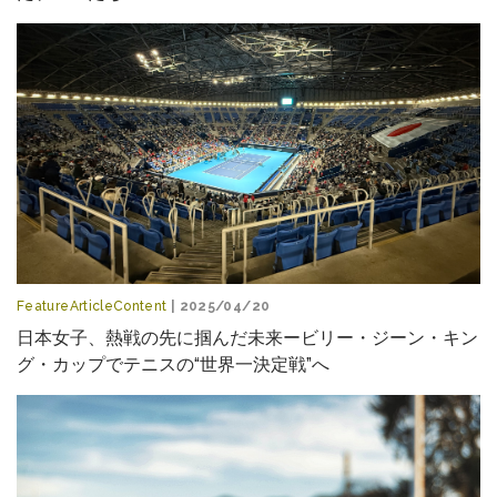
FeatureArticleContent
| 2025/04/20
日本女子、熱戦の先に掴んだ未来ービリー・ジーン・キン
グ・カップでテニスの“世界一決定戦”へ