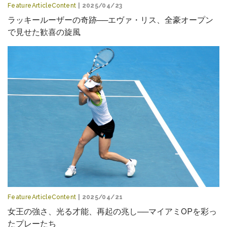
FeatureArticleContent
| 2025/04/23
ラッキールーザーの奇跡──エヴァ・リス、全豪オープン
で見せた歓喜の旋風
FeatureArticleContent
| 2025/04/21
女王の強さ、光る才能、再起の兆し──マイアミOPを彩っ
たプレーたち