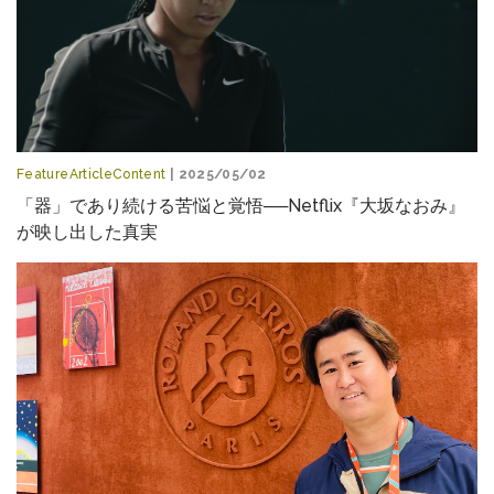
FeatureArticleContent
| 2025/05/02
「器」であり続ける苦悩と覚悟──Netflix『大坂なおみ』
が映し出した真実