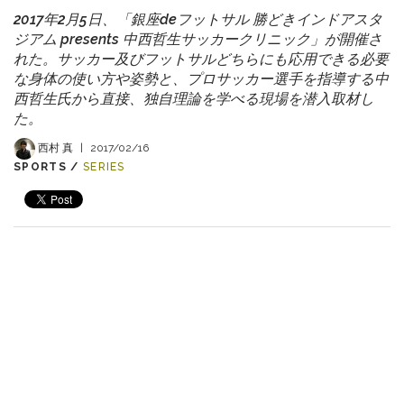
2017年2月5日、「銀座deフットサル 勝どきインドアスタ
ジアム presents 中西哲生サッカークリニック」が開催さ
れた。サッカー及びフットサルどちらにも応用できる必要
な身体の使い方や姿勢と、プロサッカー選手を指導する中
西哲生氏から直接、独自理論を学べる現場を潜入取材し
た。
西村 真
|
2017/02/16
SPORTS /
SERIES