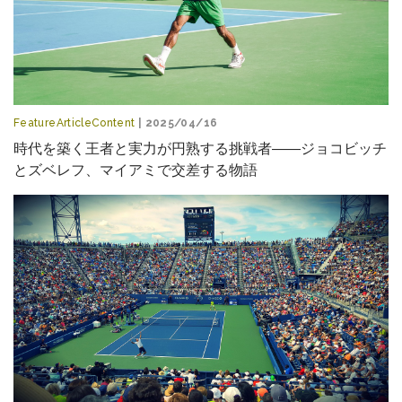
FeatureArticleContent
| 2025/04/16
時代を築く王者と実力が円熟する挑戦者――ジョコビッチ
とズベレフ、マイアミで交差する物語