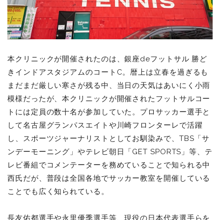
本クリニックが開催されたのは、銀座deフットサル 勝ど
きインドアスタジアムのコートC。暦上は立春を過ぎるも
まだまだ厳しい寒さが残る中、当日の天気はあいにく小雨
模様だったが、本クリニックが開催されたフットサルコー
トには定員の数十名が参加していた。プロサッカー選手と
して名古屋グランパスエイトや川崎フロンターレで活躍
し、スポーツジャーナリストとしてお馴染みで、TBS「サ
ンデーモーニング」やテレビ朝日「GET SPORTS」等、テ
レビ番組でコメンテーターを務めていることで知られる中
西氏だが、普段は全国各地でサッカー教室を開催している
ことでも広く知られている。
長友佑都選手や永里優季選手等、現役の日本代表選手らを