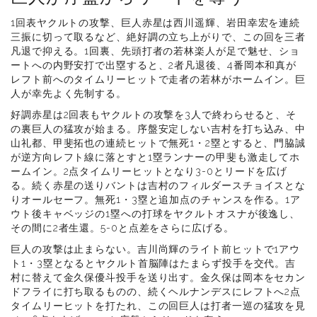
1回表ヤクルトの攻撃、巨人赤星は西川遥輝、岩田幸宏を連続
三振に切って取るなど、絶好調の立ち上がりで、この回を三者
凡退で抑える。1回裏、先頭打者の若林楽人が足で魅せ、ショ
ートへの内野安打で出塁すると、2者凡退後、4番岡本和真が
レフト前へのタイムリーヒットで走者の若林がホームイン。巨
人が幸先よく先制する。
好調赤星は2回表もヤクルトの攻撃を3人で終わらせると、そ
の裏巨人の猛攻が始まる。序盤安定しない吉村を打ち込み、中
山礼都、甲斐拓也の連続ヒットで無死1・2塁とすると、門脇誠
が逆方向レフト線に落とすと1塁ランナーの甲斐も激走してホ
ームイン。2点タイムリーヒットとなり3-0とリードを広げ
る。続く赤星の送りバントは吉村のフィルダースチョイスとな
りオールセーフ。無死1・3塁と追加点のチャンスを作る。1ア
ウト後キャベッジの1塁への打球をヤクルトオスナが後逸し、
その間に2者生還。5-0と点差をさらに広げる。
巨人の攻撃は止まらない。吉川尚輝のライト前ヒットで1アウ
ト1・3塁となるとヤクルト首脳陣はたまらず投手を交代。吉
村に替えて金久保優斗投手を送り出す。金久保は岡本をセカン
ドフライに打ち取るものの、続くヘルナンデスにレフトへ2点
タイムリーヒットを打たれ、この回巨人は打者一巡の猛攻を見