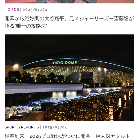
TOPICS
| 2025/04/04
開幕から絶好調の大谷翔平、元メジャーリーガー斎藤隆が
語る“唯一の攻略法”
SPORTS REPORTS
| 2025/04/04
球春到来！2025プロ野球がついに開幕！巨人対ヤクルト