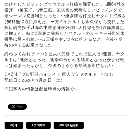
のびとしたピッチングでヤクルト打線を翻弄した。5回64球を
投げ、1被安打、5奪三振、無失点の素晴らしいピッチングで、
今シーズン初勝利となった。中継ぎ陣も好投しヤクルト打線を
3安打無得点に抑えた。一方のヤクルトも金久保から交代した
阪口皓亮投手以降の中継ぎ陣が好調巨人打線を5回以降無得点
に抑えた。特に6回裏に登板したヤクルトのルーキー荘司宏太
投手は巨人打線から2三振を奪い0点に抑えるなど、今後へ期
待の持てる結果となった。
終わってみれば12-0と巨人の完勝でこれで巨人は2連勝、ヤク
ルトは2連敗となった。明暗の分かれる結果となったがまだ戦
いは始まったばかり、今後のさらなる熱戦を期待したい。
DAZN『プロ野球ハイライト 巨人 VS ヤクルト 3/29』
配信日：2025年3月29日（土）
※記事内の情報は配信時点の情報です
#野球
#プロ野球
#NPB試合結果