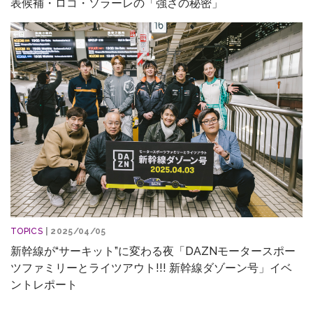
表候補・ロコ・ソラーレの「強さの秘密」
TOPICS
| 2025/04/05
新幹線が“サーキット”に変わる夜「DAZNモータースポー
ツファミリーとライツアウト!!! 新幹線ダゾーン号」イベ
ントレポート