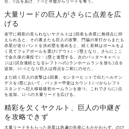
せ、6点をあげ、7-0と序盤からリードを奪う。
大量リードの巨人がさらに点差を広
げる
攻守に精彩の見られないヤクルトは3回表も赤星に無得点に抑
えられると、その裏またも巨人の攻撃、門脇の単打からまたも
赤星が送りバントを決め塁を進めると、続く若林はボールをよ
く見てフォアボールを選び2アウト1・2塁となり、さらにここ
で金久保の暴投で2・3塁と進塁する。次のバッターキャベッ
ジは2試合連続となるレフトへの3ランホームランを放ち3点を
追加。10-0となり巨人は得点を二桁にのせた。
まだ続く巨人の攻撃は4回裏、センターヒットで出たヘルナン
デスを1塁において、バッター甲斐はカウント2-0からレフト
スタンドへ巨人移籍後初ホームランを放つ。これでさらに2点
を追加。12-0の大量リードを広げる。
精彩を欠くヤクルト、巨人の中継ぎ
を攻略できず
大量リードをもらった赤星は急遽の先発にもかかわらず、のび