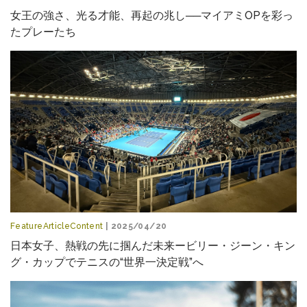
女王の強さ、光る才能、再起の兆し──マイアミOPを彩っ
たプレーたち
FeatureArticleContent
| 2025/04/20
日本女子、熱戦の先に掴んだ未来ービリー・ジーン・キン
グ・カップでテニスの“世界一決定戦”へ