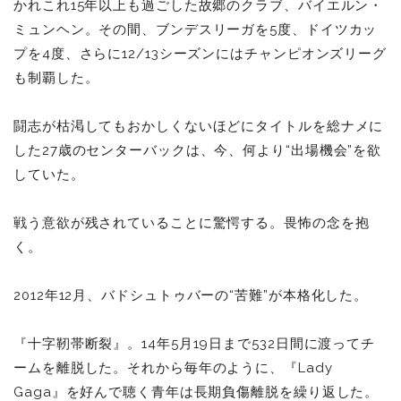
かれこれ15年以上も過ごした故郷のクラブ、バイエルン・
ミュンヘン。その間、ブンデスリーガを5度、ドイツカッ
プを4度、さらに12/13シーズンにはチャンピオンズリーグ
も制覇した。
闘志が枯渇してもおかしくないほどにタイトルを総ナメに
した27歳のセンターバックは、今、何より“出場機会”を欲
していた。
戦う意欲が残されていることに驚愕する。畏怖の念を抱
く。
2012
年12月、バドシュトゥバーの“苦難”が本格化した。
『十字靭帯断裂』。14年5月19日まで532日間に渡ってチ
ームを離脱した。それから毎年のように、『Lady
Gaga』を好んで聴く青年は長期負傷離脱を繰り返した。