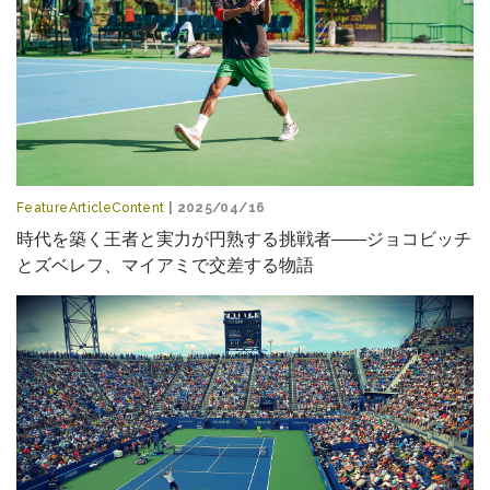
FeatureArticleContent
| 2025/04/16
時代を築く王者と実力が円熟する挑戦者――ジョコビッチ
とズベレフ、マイアミで交差する物語