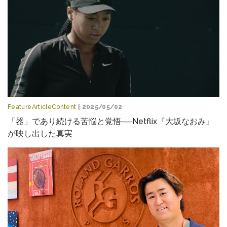
FeatureArticleContent
| 2025/05/02
「器」であり続ける苦悩と覚悟──Netflix『大坂なおみ』
が映し出した真実