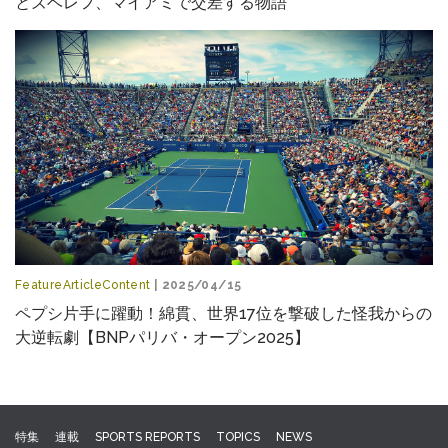
とズベレフ、マイアミで交差する物語
FeatureArticleContent
| 2025/04/15
ペプシ片手に躍動！綿貫、世界17位を撃破した怪我からの
大逆転劇【BNPパリバ・オープン2025】
特集
連載
SPORTS REPORTS
TOPICS
NEWS