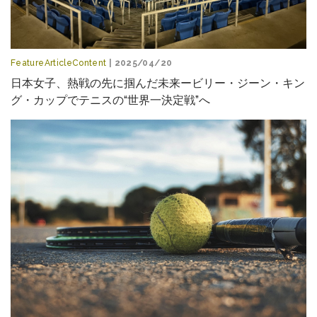
FeatureArticleContent
| 2025/04/20
日本女子、熱戦の先に掴んだ未来ービリー・ジーン・キン
グ・カップでテニスの“世界一決定戦”へ