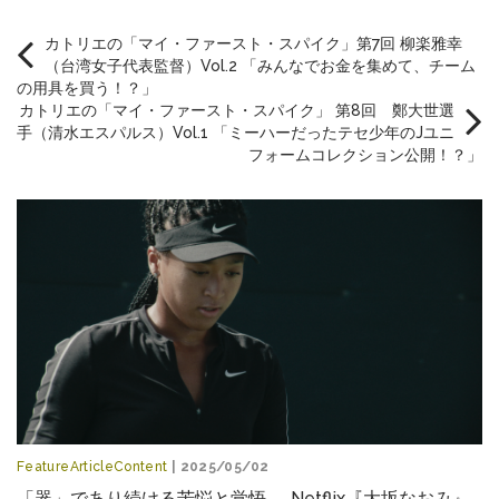
カトリエの「マイ・ファースト・スパイク」第7回 柳楽雅幸
（台湾女子代表監督）Vol.2 「みんなでお金を集めて、チーム
の用具を買う！？」
カトリエの「マイ・ファースト・スパイク」 第8回 鄭大世選
手（清水エスパルス）Vol.1 「ミーハーだったテセ少年のJユニ
フォームコレクション公開！？」
FeatureArticleContent
| 2025/05/02
「器」であり続ける苦悩と覚悟──Netflix『大坂なおみ』