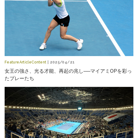
FeatureArticleContent
| 2025/04/21
女王の強さ、光る才能、再起の兆し──マイアミOPを彩っ
たプレーたち