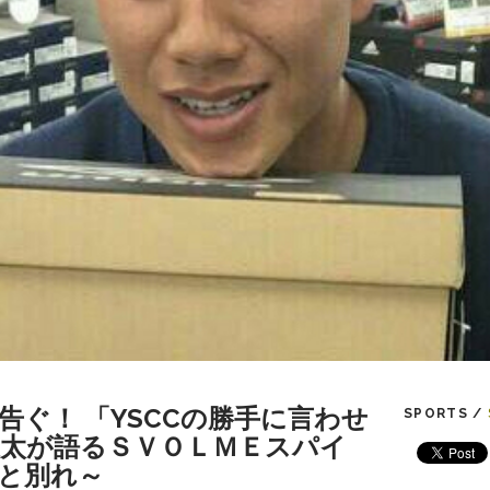
告ぐ！ 「YSCCの勝手に言わせ
SPORTS /
峻太が語るＳＶＯＬＭＥスパイ
と別れ～