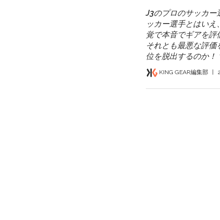
J3のプロのサッカ
ッカー選手とはいえ
覚で本音でギアを評
それとも最悪な評価
位を脱出するのか！？
KING GEAR編集部
|