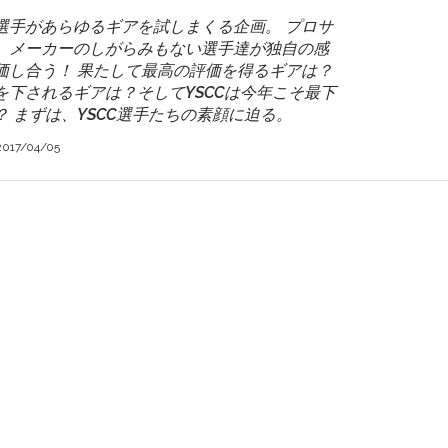
ー選手があらゆるギアを試しまくる企画。 プロサ
、メーカーのしがらみもない選手達が独自の感
価し合う！ 果たして最高の評価を得るギアは？
を下されるギアは？そしてYSCCは今年こそ最下
 まずは、YSCC選手たちの素顔に迫る。
2017/04/05