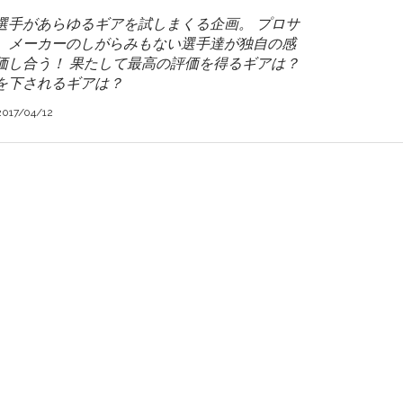
ー選手があらゆるギアを試しまくる企画。 プロサ
、メーカーのしがらみもない選手達が独自の感
価し合う！ 果たして最高の評価を得るギアは？
を下されるギアは？
2017/04/12