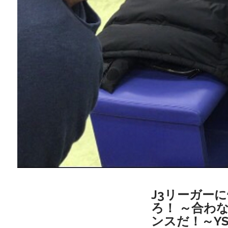
J3リーガーに
ろ！ ～合わ
ンスだ！～Y