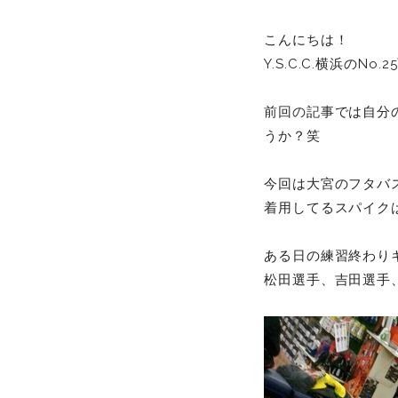
こんにちは！
Y.S.C.C.横浜のNo
前回の記事
では自分
うか？笑
今回は大宮のフタバ
着用してるスパイク
ある日の練習終わり
松田選手、吉田選手