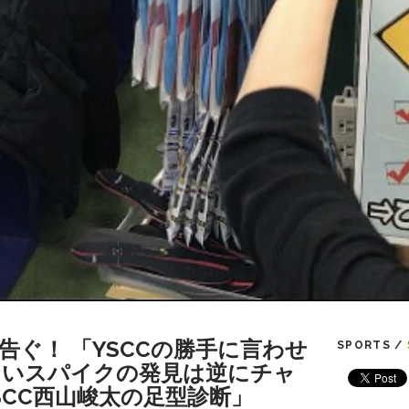
告ぐ！ 「YSCCの勝手に言わせ
SPORTS /
ないスパイクの発見は逆にチャ
SCC西山峻太の足型診断」