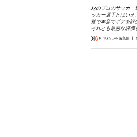
J3のプロのサッカ
ッカー選手とはいえ
覚で本音でギアを評
それとも最悪な評価
KING GEAR編集部
|