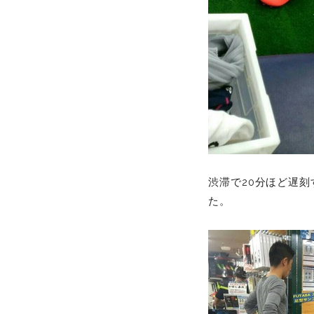
渋滞で20分ほど遅
た。