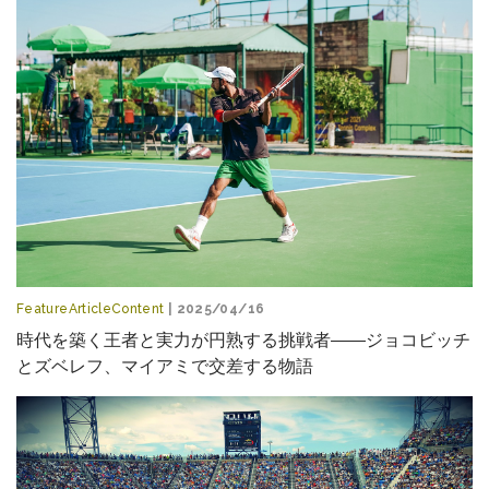
FeatureArticleContent
| 2025/04/16
時代を築く王者と実力が円熟する挑戦者――ジョコビッチ
とズベレフ、マイアミで交差する物語