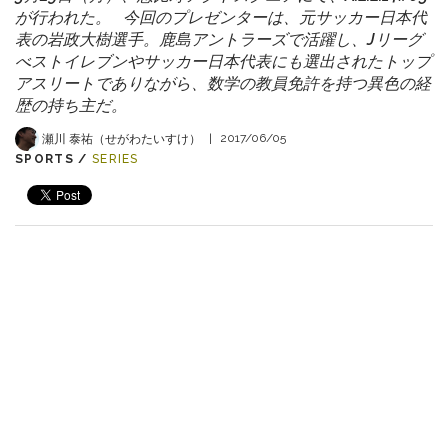
が行われた。 今回のプレゼンターは、元サッカー日本代
表の岩政大樹選手。鹿島アントラーズで活躍し、Jリーグ
べストイレブンやサッカー日本代表にも選出されたトップ
アスリートでありながら、数学の教員免許を持つ異色の経
歴の持ち主だ。
瀬川 泰祐（せがわたいすけ）
|
2017/06/05
SPORTS /
SERIES