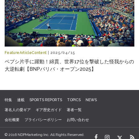
FeatureArticleContent
| 2025/04/15
ペプシ片手に躍動！綿貫、世界17位を撃破した怪我からの
大逆転劇【BNPパリバ・オープン2025】
特集
連載
SPORTS REPORTS
TOPICS
NEWS
著名人の愛ギア
ギア歴史ガイド
著者一覧
会社概要
プライバシーポリシー
お問い合わせ
© 2016 NDPMarketing Inc. All Rights Reserved.