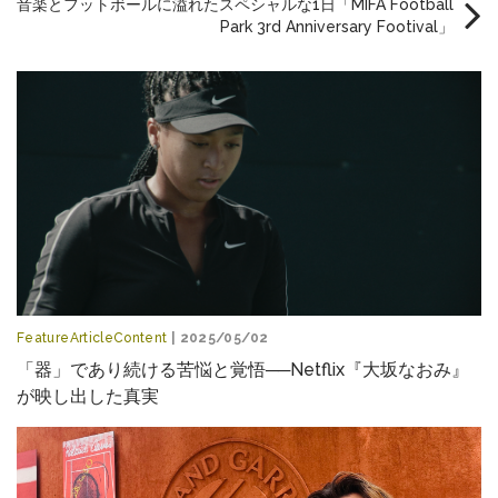
音楽とフットボールに溢れたスペシャルな1日「MIFA Football
Park 3rd Anniversary Footival」
FeatureArticleContent
| 2025/05/02
「器」であり続ける苦悩と覚悟──Netflix『大坂なおみ』
が映し出した真実