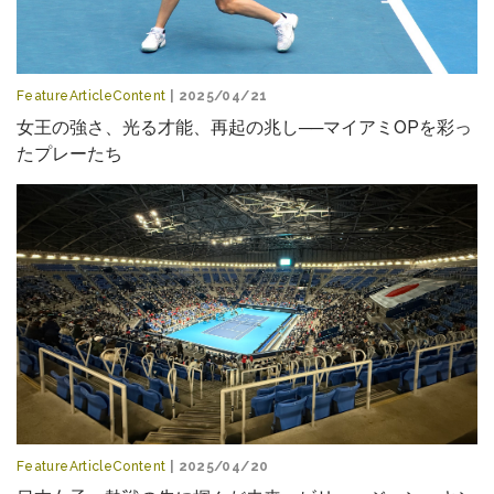
FeatureArticleContent
| 2025/04/21
女王の強さ、光る才能、再起の兆し──マイアミOPを彩っ
たプレーたち
FeatureArticleContent
| 2025/04/20