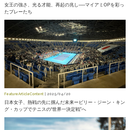
女王の強さ、光る才能、再起の兆し──マイアミOPを彩っ
たプレーたち
FeatureArticleContent
| 2025/04/20
日本女子、熱戦の先に掴んだ未来ービリー・ジーン・キン
グ・カップでテニスの“世界一決定戦”へ