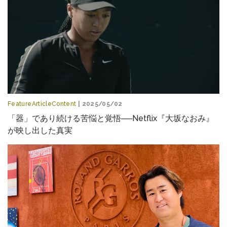
FeatureArticleContent
| 2025/05/02
「器」であり続ける苦悩と覚悟──Netflix『大坂なおみ』
が映し出した真実