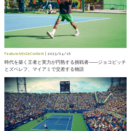
FeatureArticleContent
| 2025/04/16
時代を築く王者と実力が円熟する挑戦者――ジョコビッチ
とズベレフ、マイアミで交差する物語