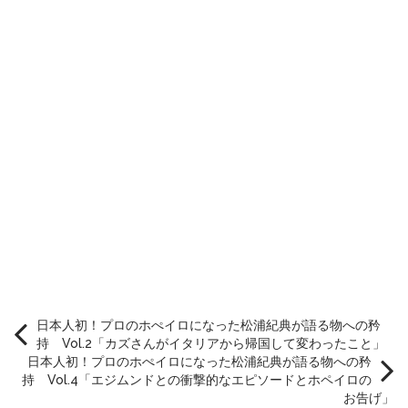
日本人初！プロのホぺイロになった松浦紀典が語る物への矜
持 Vol.2「カズさんがイタリアから帰国して変わったこと」
日本人初！プロのホぺイロになった松浦紀典が語る物への矜
持 Vol.4「エジムンドとの衝撃的なエピソードとホペイロの
お告げ」