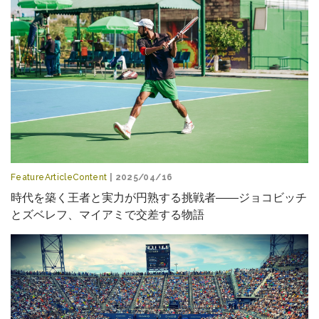
FeatureArticleContent
| 2025/04/16
時代を築く王者と実力が円熟する挑戦者――ジョコビッチ
とズベレフ、マイアミで交差する物語