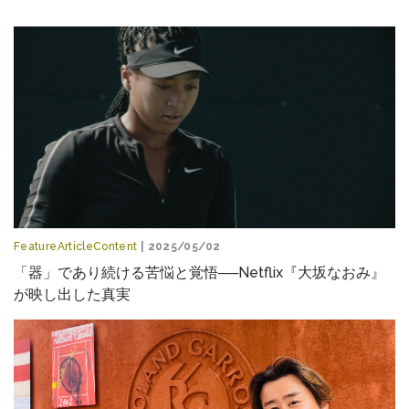
FeatureArticleContent
| 2025/05/02
「器」であり続ける苦悩と覚悟──Netflix『大坂なおみ』
が映し出した真実