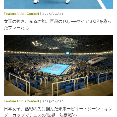
FeatureArticleContent
| 2025/04/21
女王の強さ、光る才能、再起の兆し──マイアミOPを彩っ
たプレーたち
FeatureArticleContent
| 2025/04/20
日本女子、熱戦の先に掴んだ未来ービリー・ジーン・キン
グ・カップでテニスの“世界一決定戦”へ