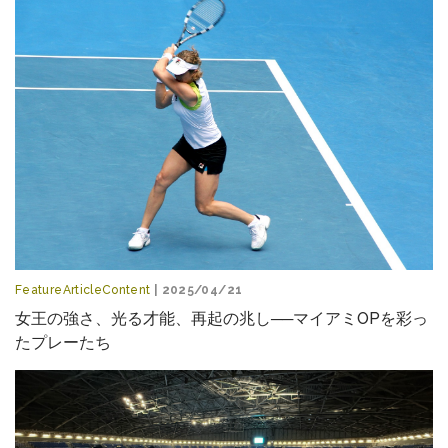
FeatureArticleContent
| 2025/04/21
女王の強さ、光る才能、再起の兆し──マイアミOPを彩っ
たプレーたち