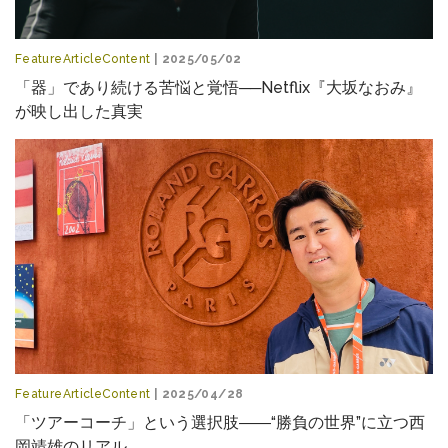
FeatureArticleContent
| 2025/05/02
「器」であり続ける苦悩と覚悟──Netflix『大坂なおみ』
が映し出した真実
FeatureArticleContent
| 2025/04/28
「ツアーコーチ」という選択肢――“勝負の世界”に立つ西
岡靖雄のリアル