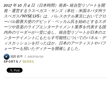
2017 年 10 ⽉ 4 ⽇（⽇本時間）発表– 統合型リゾートを開
発・運営するラスベガス・サンズ（本社：⽶国ネバダ州ラ
スベガス/NYSE:LVS）は、パレスホテル東京においてグロ
ーバル親善⼤使のデビッド・ベッカム⽒を始めとするスポ
ーツや⾳楽のライブエンターテイメント業界を代表する国
内外のリーダーが⼀堂に会し、統合型リゾートが⽇本のエ
ンターテイメントにもたらす可能性についてのパネル・デ
ィスカッションを⾏ったほか、⽇本のアーティストやパフ
ォーマーも招いたディナーを開催しました。
池田 鉄平
|
2017/10/10
SPORTS /
SERIES