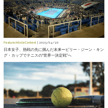
FeatureArticleContent
| 2025/04/20
日本女子、熱戦の先に掴んだ未来ービリー・ジーン・キン
グ・カップでテニスの“世界一決定戦”へ