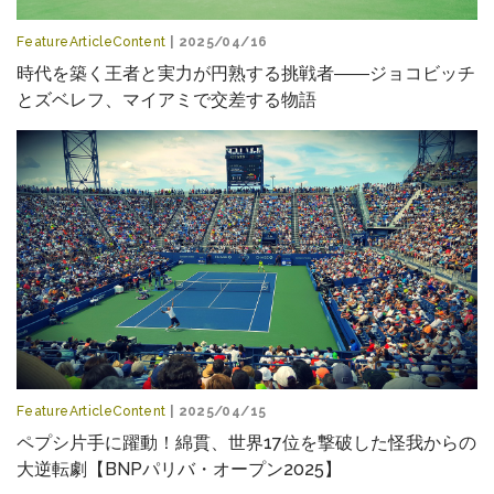
FeatureArticleContent
| 2025/04/16
時代を築く王者と実力が円熟する挑戦者――ジョコビッチ
とズベレフ、マイアミで交差する物語
FeatureArticleContent
| 2025/04/15
ペプシ片手に躍動！綿貫、世界17位を撃破した怪我からの
大逆転劇【BNPパリバ・オープン2025】