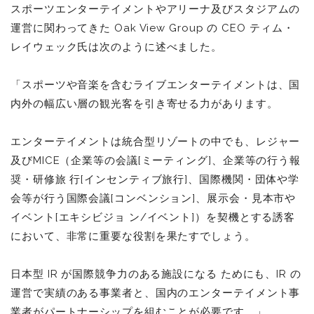
スポーツエンターテイメントやアリーナ及びスタジアムの
運営に関わってきた Oak View Group の CEO ティム・
レイウェック⽒は次のように述べました。
「スポーツや⾳楽を含むライブエンターテイメントは、国
内外の幅広い層の観光客を引き寄せる⼒があります。
エンターテイメントは統合型リゾートの中でも、レジャー
及びMICE（企業等の会議[ミーティング]、企業等の⾏う報
奨・研修旅 ⾏[インセンティブ旅⾏]、国際機関・団体や学
会等が⾏う国際会議[コンベンション]、展⽰会・⾒本市や
イベント[エキシビジョ ン/イベント]）を契機とする誘客
において、⾮常に重要な役割を果たすでしょう。
⽇本型 IR が国際競争⼒のある施設になる ためにも、IR の
運営で実績のある事業者と、国内のエンターテイメント事
業者がパートナーシップを組むことが必要です。」