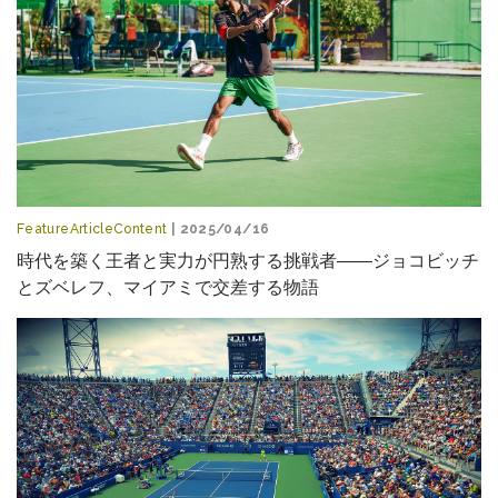
FeatureArticleContent
| 2025/04/16
時代を築く王者と実力が円熟する挑戦者――ジョコビッチ
とズベレフ、マイアミで交差する物語