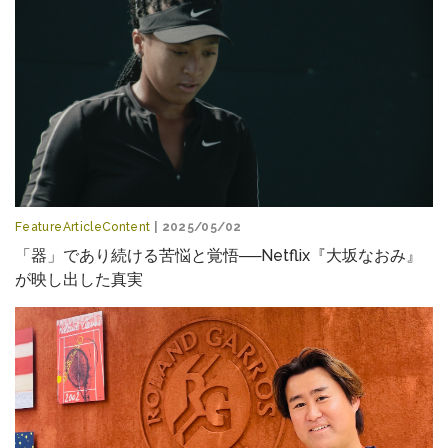
FeatureArticleContent
| 2025/05/02
「器」であり続ける苦悩と覚悟──Netflix『大坂なおみ』
が映し出した真実