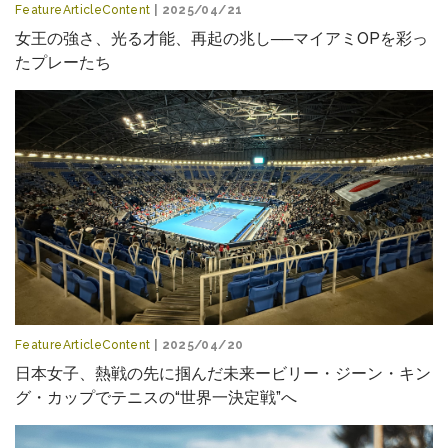
FeatureArticleContent
| 2025/04/21
女王の強さ、光る才能、再起の兆し──マイアミOPを彩っ
たプレーたち
FeatureArticleContent
| 2025/04/20
日本女子、熱戦の先に掴んだ未来ービリー・ジーン・キン
グ・カップでテニスの“世界一決定戦”へ