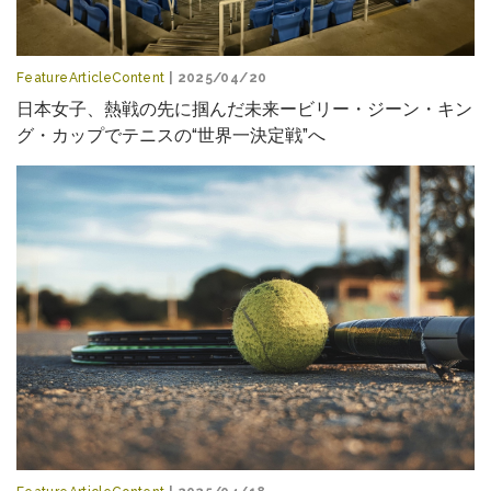
FeatureArticleContent
| 2025/04/20
日本女子、熱戦の先に掴んだ未来ービリー・ジーン・キン
グ・カップでテニスの“世界一決定戦”へ