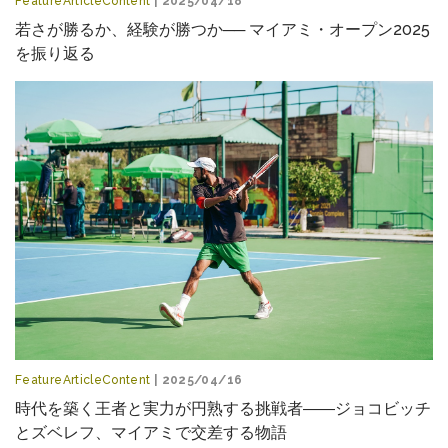
FeatureArticleContent
| 2025/04/18
若さが勝るか、経験が勝つか── マイアミ・オープン2025
を振り返る
FeatureArticleContent
| 2025/04/16
時代を築く王者と実力が円熟する挑戦者――ジョコビッチ
とズベレフ、マイアミで交差する物語