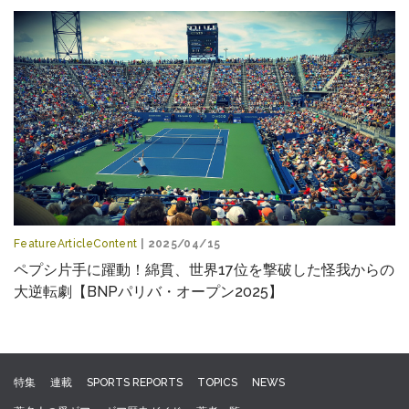
FeatureArticleContent
| 2025/04/15
ペプシ片手に躍動！綿貫、世界17位を撃破した怪我からの
大逆転劇【BNPパリバ・オープン2025】
特集
連載
SPORTS REPORTS
TOPICS
NEWS