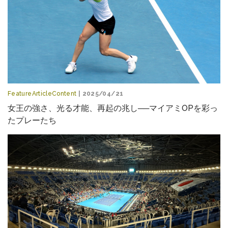
FeatureArticleContent
| 2025/04/21
女王の強さ、光る才能、再起の兆し──マイアミOPを彩っ
たプレーたち