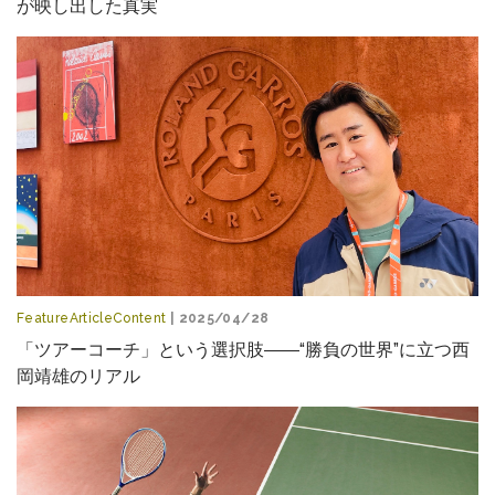
が映し出した真実
FeatureArticleContent
| 2025/04/28
「ツアーコーチ」という選択肢――“勝負の世界”に立つ西
岡靖雄のリアル