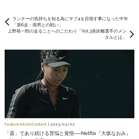
ランナーの気持ちを知る為にサブ4を目指す事になった中年
「第6走：雨男との戦い」
上野裕一郎の走ることへのこだわり「Vol.3長距離選手のメン
タルとは」
FeatureArticleContent
| 2025/05/02
「器」であり続ける苦悩と覚悟──Netflix『大坂なおみ』