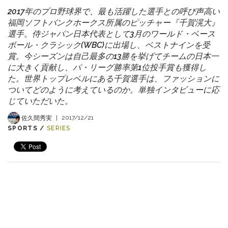
2017年のプロ野球界で、最も活躍した選手との呼び声高い
福岡ソフトバンクホークス所属のピッチャー『千賀滉大』
選手。侍ジャパン日本代表として3月のワールド・ベース
ボール・クラシック(WBC)に出場し、ベストナインを受
賞。今シーズンは自己最多の13勝を挙げてチームの日本一
に大きく貢献し、パ・リーグ勝率第1位投手賞も獲得し
た。世界トップレベルにある千賀選手は、ファッションに
ついてどのように考えているのか。単独インタビューに応
じていただいた。
佐久間秀実
|
2017/12/21
SPORTS /
SERIES