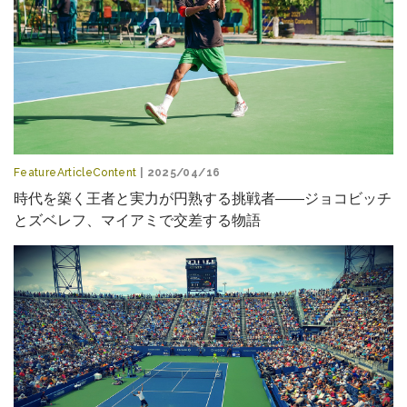
FeatureArticleContent
| 2025/04/16
時代を築く王者と実力が円熟する挑戦者――ジョコビッチ
とズベレフ、マイアミで交差する物語