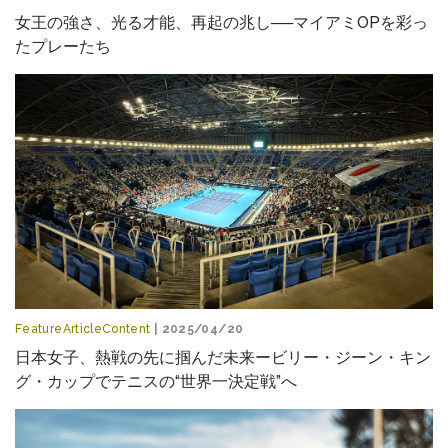
女王の強さ、光る才能、再起の兆し──マイアミOPを彩っ
たプレーたち
FeatureArticleContent
| 2025/04/20
日本女子、熱戦の先に掴んだ未来ービリー・ジーン・キン
グ・カップでテニスの“世界一決定戦”へ