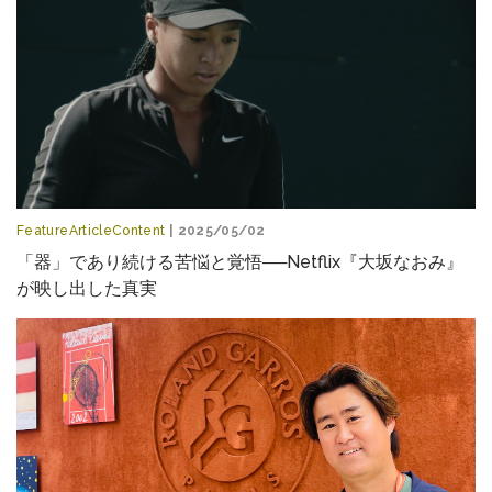
FeatureArticleContent
| 2025/05/02
「器」であり続ける苦悩と覚悟──Netflix『大坂なおみ』
が映し出した真実