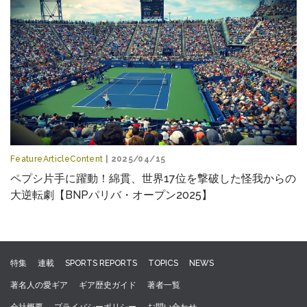
FeatureArticleContent
| 2025/04/15
ペプシ片手に躍動！綿貫、世界17位を撃破した怪我からの
大逆転劇【BNPパリバ・オープン2025】
特集
連載
SPORTS REPORTS
TOPICS
NEWS
著名人の愛ギア
ギア歴史ガイド
著者一覧