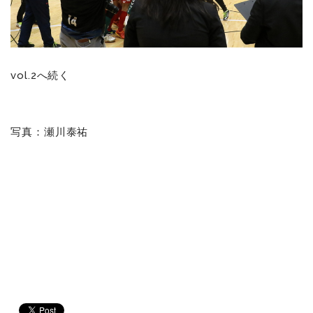
vol.2
へ続く
写真：瀬川泰祐