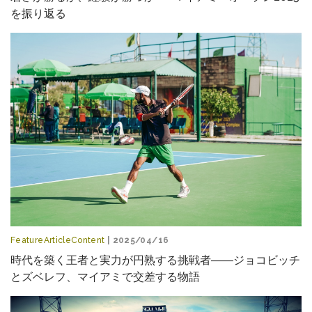
を振り返る
FeatureArticleContent
| 2025/04/16
時代を築く王者と実力が円熟する挑戦者――ジョコビッチ
とズベレフ、マイアミで交差する物語