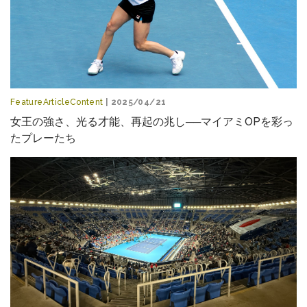
FeatureArticleContent
| 2025/04/21
女王の強さ、光る才能、再起の兆し──マイアミOPを彩っ
たプレーたち