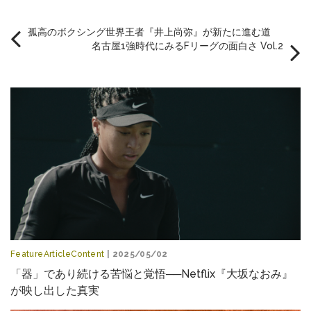
孤高のボクシング世界王者『井上尚弥』が新たに進む道
名古屋1強時代にみるFリーグの面白さ Vol.2
FeatureArticleContent
| 2025/05/02
「器」であり続ける苦悩と覚悟──Netflix『大坂なおみ』
が映し出した真実