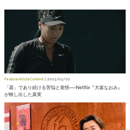
FeatureArticleContent
| 2025/05/02
「器」であり続ける苦悩と覚悟──Netflix『大坂なおみ』
が映し出した真実