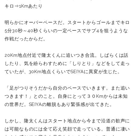
キロ⇒1Kmあたり
明らかにオーバーペースだ。スタートからゴールまでキロ
5分30秒～40秒くらいの一定ペースでサブ4を狙うような
作戦だったからだ。
20Km
地点付近で隆太くんに追いつき合流。しばらくは話
したり、気を紛らわすために「しりとり」などをして走っ
ていたが、30Km地点くらいでSEIYAに異変が生じた。
「足がつりそうだから自分のペースでいきます。また追い
つきます！」とのこと。
自身にとって３０Kmからは未知
の世界だ。SEIYAの離脱もあり緊張感が出てきた。
しかし、隆太くんはスタート地点から今まで沿道の歓声に
は可能なものには全て応え笑顔で走っている。普通に凄い