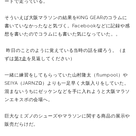
ードで走っている。
そういえば大阪マラソンの結果をKING GEARのコラムに
書いていなかったなと気づく。Facebookなどに記録や感
想を書いたのでコラムにも書いた気になっていた。。
昨日のことのように覚えている当時の話を綴ろう。（ま
ずは
第7走
を見返してください）
一緒に練習をしてもらっていた山村隆太（flumpool）や
SEIYA（JARNZΩ）よりも一足早く大阪入りをしていた。
混まないうちにゼッケンなどを手に入れようと大阪マラソ
ンエキスポの会場へ。
巨大なミズノのシューズやマラソンに関する商品の展示や
販売だらけだ。