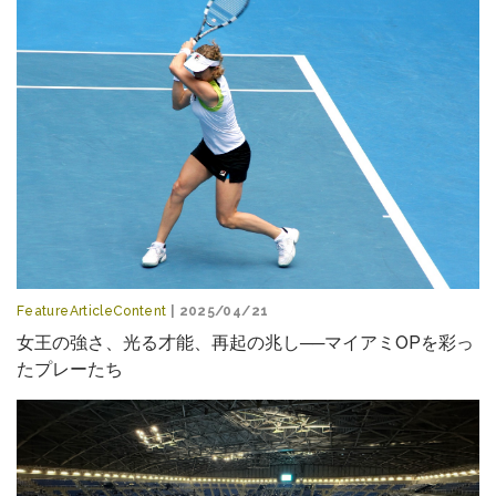
FeatureArticleContent
| 2025/04/21
女王の強さ、光る才能、再起の兆し──マイアミOPを彩っ
たプレーたち