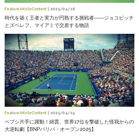
FeatureArticleContent
| 2025/04/16
時代を築く王者と実力が円熟する挑戦者――ジョコビッチ
とズベレフ、マイアミで交差する物語
FeatureArticleContent
| 2025/04/15
ペプシ片手に躍動！綿貫、世界17位を撃破した怪我からの
大逆転劇【BNPパリバ・オープン2025】