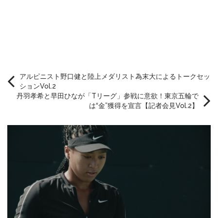
アルピニスト野口健と陸上メダリスト為末大によるトークセッ
ションVol.2
丹羽孝希と早田ひなが「Tリーグ」参戦に意欲！東京五輪で
は“金”獲得を宣言【記者会見Vol.2】