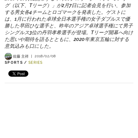
グ（以下、Tリーグ）」が2月7日に記者会見を行い、参加
する男女各4チームとロゴマークを発表した。ゲストに
は、1月に行われた卓球全日本選手権の女子ダブルスで優
勝した早田ひな選手と、昨年のアジア卓球選手権にて男子
シングルス3位の丹羽孝希選手が登場。Tリーグ開幕へ向け
た思いや期待を語るとともに、2020年東京五輪に対する
意気込みも口にした。
佐藤 主祥
|
2018/02/08
SPORTS /
SERIES