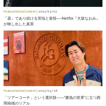
FeatureArticleContent
| 2025/05/02
「器」であり続ける苦悩と覚悟──Netflix『大坂なおみ』
が映し出した真実
FeatureArticleContent
| 2025/04/28
「ツアーコーチ」という選択肢――“勝負の世界”に立つ西
岡靖雄のリアル