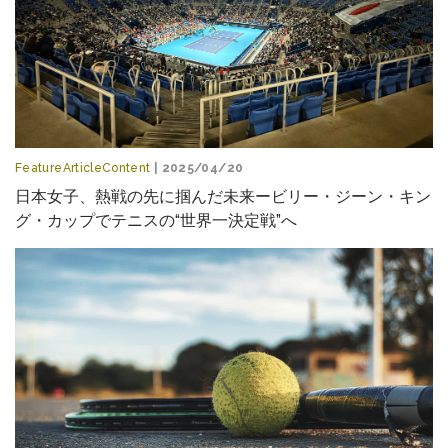
FeatureArticleContent
| 2025/04/20
日本女子、熱戦の先に掴んだ未来ービリー・ジーン・キン
グ・カップでテニスの“世界一決定戦”へ