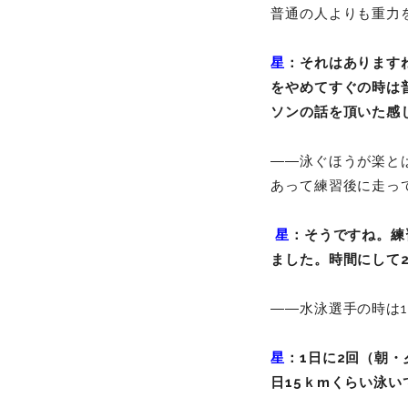
普通の人よりも重力
星
：それはあります
をやめてすぐの時は
ソンの話を頂いた
――泳ぐほうが楽と
あって練習後に走っ
星
：そうですね。練
ました。時間にして
――水泳選手の時は
星
：1日に2回（朝・
日15ｋmくらい泳い