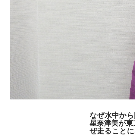
なぜ水中から
星奈津美が東京
ぜ走ることに