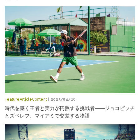
FeatureArticleContent
| 2025/04/16
時代を築く王者と実力が円熟する挑戦者――ジョコビッチ
とズベレフ、マイアミで交差する物語