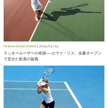
FeatureArticleContent
| 2025/04/23
ラッキールーザーの奇跡──エヴァ・リス、全豪オープン
で見せた歓喜の旋風