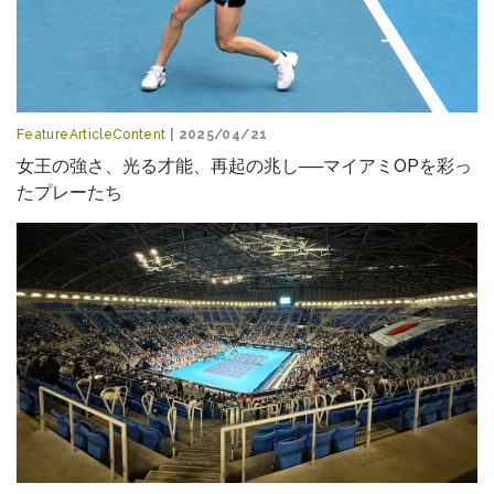
FeatureArticleContent
| 2025/04/21
女王の強さ、光る才能、再起の兆し──マイアミOPを彩っ
たプレーたち