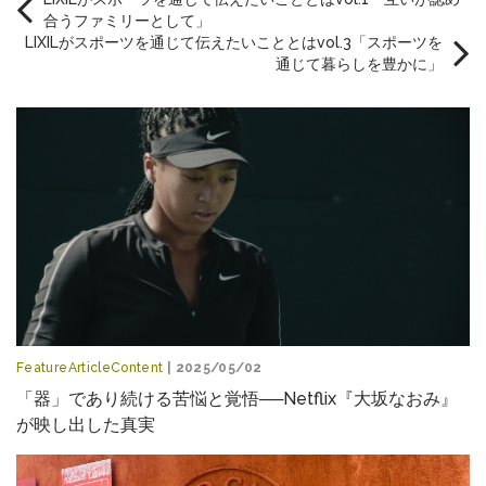
合うファミリーとして」
LIXILがスポーツを通じて伝えたいこととはvol.3「スポーツを
通じて暮らしを豊かに」
FeatureArticleContent
| 2025/05/02
「器」であり続ける苦悩と覚悟──Netflix『大坂なおみ』
が映し出した真実