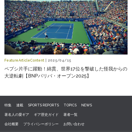
FeatureArticleContent
| 2025/04/15
ペプシ片手に躍動！綿貫、世界17位を撃破した怪我からの
大逆転劇【BNPパリバ・オープン2025】
特集
連載
SPORTS REPORTS
TOPICS
NEWS
著名人の愛ギア
ギア歴史ガイド
著者一覧
会社概要
プライバシーポリシー
お問い合わせ