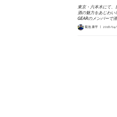
東京・六本木にて、
酒の魅力をあじわい尽
GEARのメンバーで
菊池 康平
|
2018/04