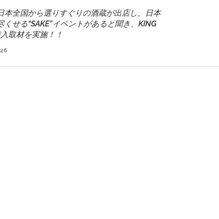
日本全国から選りすぐりの酒蔵が出店し、日本
くせる“SAKE”イベントがあると聞き、KING
潜入取材を実施！！
/26