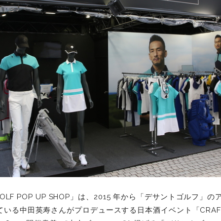
 GOLF POP UP SHOP」は、2015 年から「デサントゴルフ
る中田英寿さんがプロデュースする日本酒イベント「CRAFT SA