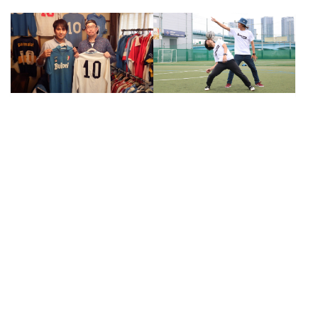
連載
| 2017/08/25
連載
| 2018/07/04
再び世界の頂点へ！王座
世界一のマラドーナコレ
奪還に挑むフリースタイ
クターへ直撃取材
ルフットボールチーム・
「vol.1 少年の頃のマラ
ALEG-Reインタビュー
ドーナの着用ユニフォー
vol.3
ム」
特集
連載
SPORTS REPORTS
TOPICS
NEWS
著名人の愛ギア
ギア歴史ガイド
著者一覧