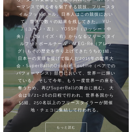
年の頃のマラドーナの着用
ーマンスで観る者を魅了する競技、フリースタ
ユニフォーム」
イルフットボール。日本人はこの競技におい
て、世界で数々の結果を残してきた。 YU-
現在行われているロシアワールドカップでもア
J（ユージ・左）、YOSSHI（ヨッシー・中
央）、i-zu（イズ・右）からなるフリースタイ
ルゼンチン代表の試合では必ずと言ってよいほ
どカメラに抜かれるマラドーナ。今でも世界中
ルフットボールチーム・ALEG-Re（アレッ
から注目されているレジェンドだ。そんな伝説
グ）もその歴史を作り上げてきたうちの1組。
のマラドーナが着用したユニフォームやスパイ
日本一の実績を提げて臨んだ2015年の世界大
会・SuperBallのDouble Routine（ペアでの
クをたくさん持っているというとんでもない方
パフォーマンス）部門において、世界一に輝い
がいると聞き直撃した。
ている。 そして今年、もう一度世界一の座を
奪うため、再びSuperBallの舞台に挑む。 大
もっと読む
会は8/21~26の日程で行われ、世界各国から
55組、250名以上のフリースタイラーが開催
地・チェコに集結して行われる。
もっと読む