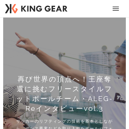
Toggle
navigati
再び世界の頂点へ！王座奪
還に挑むフリースタイルフ
ットボールチーム・ALEG-
Reインタビューvol.3
世界一のマラドーナコレク
サッカーのリフティングの技術を基本としなが
ターへ直撃取材 「vol.1 少
ら、ダンス要素などを取り入れたボールパフォ