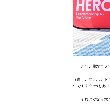
ーーえ〜
、絶対ウソ
（東）いや、ホント
生で１７０cmもあ
ーー
それはかなり大