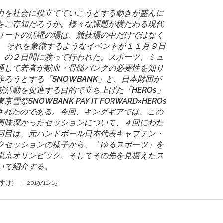
力を社会に役立てていこうとする動きが盛んに
をご存知だろうか。様々な課題が横たわる現代
リートの活躍の場は、競技場の中だけではなく
。 それを象徴するようなイベントが１１月９日
）の２日間に渡って行われた。スポーツ、ミュ
通して若者が献血・骨髄バンクの必要性を知り
ろうとする「SNOWBANK」と、日本財団が
活動を促進する目的で立ち上げた「HEROs」
SNOWBANK PAY IT FORWARD×HEROs
が開催されたのである。今回、キングギアでは、この
興味深かったセッションについて、４回にわた
回目は、元ハンドボール日本代表キャプテン・
クセッションの様子から、「ゆるスポーツ」を
東京オリンピック、そしてその先を見据えたス
いて紹介する。
いすけ）
|
2019/11/15