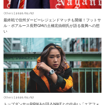
Others
| 2020/01/07
最終戦で信州ダービーレジェンドマッチも開催！フットサ
ル・ボアルース長野GMの土橋宏由樹氏が語る復興への想
い
Others
| 2020/01/07
トップダンサーRIRIKAが語るNIKEとの出会い「エアフォ