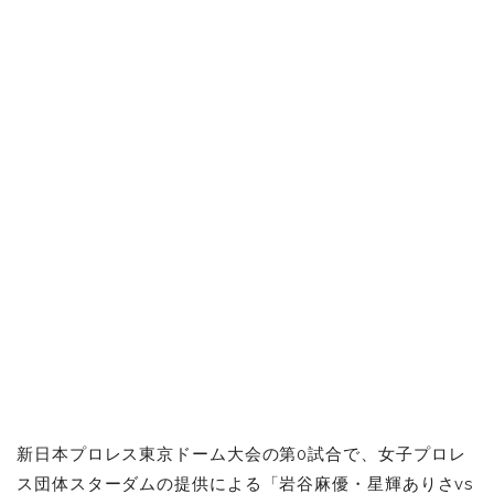
新日本プロレス東京ドーム大会の第0試合で、
女子プロレ
ス団体スターダムの提供による「岩谷麻優・星輝ありさvs