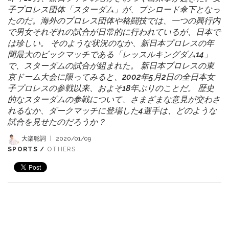
子プロレス団体「スターダム」が、ブシロード傘下となっ
たのだ。海外のプロレス団体や格闘技では、一つの興行内
で男女それぞれの試合が日常的に行われているが、日本で
は珍しい。 そのような状況のなか、新日本プロレスの年
間最大のビックマッチである「レッスルキングダム14」
で、スターダムの試合が組まれた。 新日本プロレスの東
京ドーム大会に限ってみると、2002年5月2日の全日本女
子プロレスの参戦以来、およそ18年ぶりのことだ。 歴史
的なスターダムの参戦について、さまざまな意見が交わさ
れるなか、ダークマッチに登場した4選手は、どのような
試合を見せたのだろうか？
大楽聡詞
|
2020/01/09
SPORTS /
OTHERS