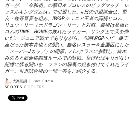
ガーが、「令和初」の新日本プロレスのビッグマッチ「レ
ッスルキングダム14」で引退した。5日の引退試合は、盟
友・佐野直喜を組み、IWGPジュニア王者の髙橋ヒロム、
リュウ・リー（元ドラゴン・リー）と対戦。最後は髙橋ヒ
ロムのTIME BOMEの敗れたライガー。リング上で天を仰
いだ。 ジュニア戦士でありながら、当時IWGPヘビー級王
座だった橋本真也との闘い。無名レスラーを全国区にした
「スーパーJカップ」の開催。パンクラスに参戦し、鈴木
みのると総合格闘技ルールでの対戦。挙げればキリがない
記憶に残る闘いを、ファンの脳裏の焼き付けてくれたライ
ガー。引退試合後の一問一答をご紹介する。
大楽聡詞
|
2020/01/10
SPORTS /
OTHERS