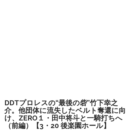
DDTプロレスの“最後の砦”竹下幸之
介。他団体に流失したベルト奪還に向
け、ZERO１・田中将斗と一騎打ちへ
（前編）【3・20 後楽園ホール】