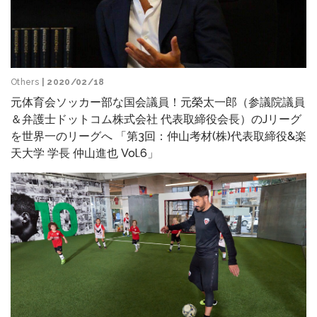
Others
| 2020/02/18
元体育会ソッカー部な国会議員！元榮太一郎（参議院議員
＆弁護士ドットコム株式会社 代表取締役会長）のJリーグ
を世界一のリーグへ 「第3回：仲山考材(株)代表取締役&楽
天大学 学長 仲山進也 Vol.6」