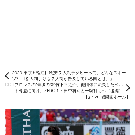
2020 東京五輪注目競技! 7 人制ラグビーって、どんなスポー
ツ? 「15 人制よりも 7 人制が普及している国とは。」
DDTプロレスの“最後の砦”竹下幸之介。他団体に流失したベル
ト奪還に向け、ZERO１・田中将斗と一騎打ちへ（後編）
【3・20 後楽園ホール】