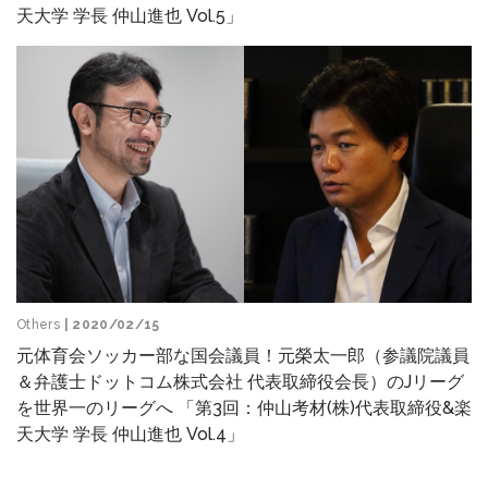
天大学 学長 仲山進也 Vol.5」
Others
| 2020/02/15
元体育会ソッカー部な国会議員！元榮太一郎（参議院議員
＆弁護士ドットコム株式会社 代表取締役会長）のJリーグ
を世界一のリーグへ 「第3回：仲山考材(株)代表取締役&楽
天大学 学長 仲山進也 Vol.4」