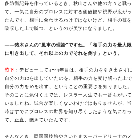
多防衛記録を作っているとき、秋山さんや他の方々と戦っ
て、一気に自分のプロレスに対する価値観や視野が広がっ
たんです。相手に合わせるわけではないけど、相手の技を
吸収した上で勝つ、というのが美学になりました。
――猪木さんの“風車の理論”ですね。「相手の力を最大限
に引き出して、それ以上の力でそれを倒す」という。
竹下
：デビューして3〜4年目は、相手の力を引き出さずに
自分の力10を出していたのを、相手の力を受け切った上で
自分の力を10を出す、ということの重要さを知りました。
そのことに気付くまでは、レスラー人生でも一番もがいて
いましたね。試合が楽しくないわけではありませんが、当
時はすでにプロレスの世界を知り尽くしたような気になっ
て、正直、飽きていたんです。
そんなとき、両国国技館やさいたまスーパーアリーナのメ