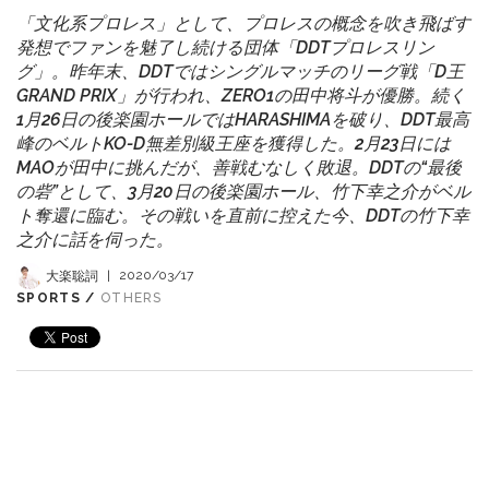
「文化系プロレス」として、プロレスの概念を吹き飛ばす
発想でファンを魅了し続ける団体「DDTプロレスリン
グ」。昨年末、DDTではシングルマッチのリーグ戦「D王
GRAND PRIX」が行われ、ZERO1の田中将斗が優勝。続く
1月26日の後楽園ホールではHARASHIMAを破り、DDT最高
峰のベルトKO-D無差別級王座を獲得した。2月23日には
MAOが田中に挑んだが、善戦むなしく敗退。DDTの“最後
の砦”として、3月20日の後楽園ホール、竹下幸之介がベル
ト奪還に臨む。その戦いを直前に控えた今、DDTの竹下幸
之介に話を伺った。
大楽聡詞
|
2020/03/17
SPORTS /
OTHERS