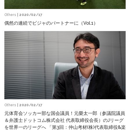
Others
| 2020/02/17
偶然の連続でビジャのパートナーに（Vol.1）
Others
| 2020/02/17
元体育会ソッカー部な国会議員！元榮太一郎（参議院議員
＆弁護士ドットコム株式会社 代表取締役会長）のJリーグ
を世界一のリーグへ 「第3回：仲山考材(株)代表取締役&楽