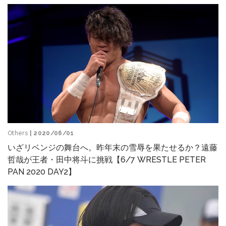
Others
| 2020/06/01
いざリベンジの舞台へ。昨年末の雪辱を果たせるか？遠藤
哲哉が王者・田中将斗に挑戦【6/7 WRESTLE PETER
PAN 2020 DAY2】