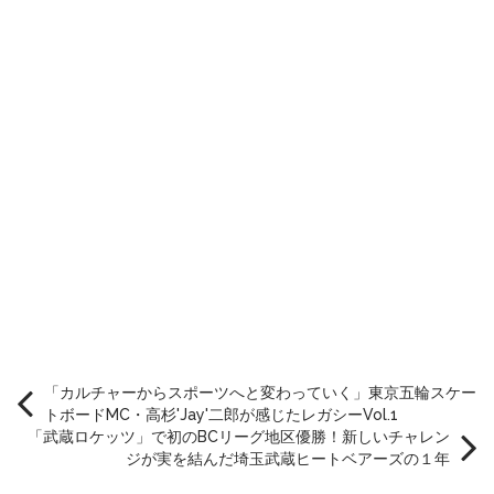
「カルチャーからスポーツへと変わっていく」東京五輪スケー
トボードMC・高杉'Jay'二郎が感じたレガシーVol.1
「武蔵ロケッツ」で初のBCリーグ地区優勝！新しいチャレン
ジが実を結んだ埼玉武蔵ヒートベアーズの１年