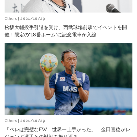
Others
| 2021/10/29
松坂大輔投手引退を受け、西武球場前駅でイベントを開
催！限定の“18番ホーム“に記念電車が入線
Others
| 2021/10/29
「ペレは完璧なFW 世界一上手かった」 金田喜稔がレ
ジェンド選手との対戦を振り返る