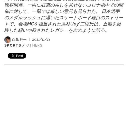
観客開催。一向に収束の兆しを見せないコロナ禍中での開
催に対して、一部では厳しい意見も見られた。 日本選手
のメダルラッシュに湧いたスケートボード種目のストリー
トで、会場MCを担当された高杉'Jay'二郎氏は、五輪を経
験した想いや残されたレガシーを次のように語る。
白鳥 純一
|
2021/11/19
SPORTS /
OTHERS