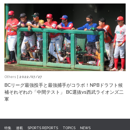
Others
| 2022/07/27
BCリーグ最強投手と最強捕手がコラボ！NPBドラフト候
補それぞれの「中間テスト」 BC選抜vs西武ライオンズ二
軍
特集
連載
SPORTS REPORTS
TOPICS
NEWS