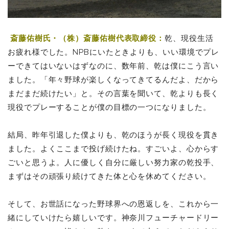
斎藤佑樹氏・（
株）斎藤佑樹
代表取締役：
乾、現役生活
お疲れ様でした。NPBにいたときよりも、いい環境でプレ
ーできてはいないはずなのに、数年前、乾は僕にこう言い
ました。「年々野球が楽しくなってきてるんだよ、だから
まだまだ続けたい」と。その言葉を聞いて、乾よりも長く
現役でプレーすることが僕の目標の一つになりました。
結局、昨年引退した僕よりも、乾のほうが長く現役を貫き
ました。よくここまで投げ続けたね。すごいよ、心からす
ごいと思うよ。人に優しく自分に厳しい努力家の乾投手、
まずはその頑張り続けてきた体と心を休めてください。
そして、お世話になった野球界への恩返しを、これから一
緒にしていけたら嬉しいです。神奈川フューチャードリー