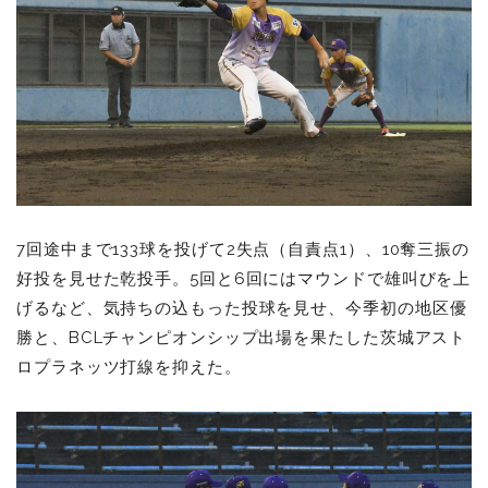
7
回途中まで133球を投げて2失点（自責点1）、10奪三振の
好投を見せた乾投手。5回と6回にはマウンドで雄叫びを上
げるなど、気持ちの込もった投球を見せ、
今季初の地区優
勝と、BCLチャンピオンシップ出場を果たした茨城アスト
ロプラネッツ打線を抑えた。