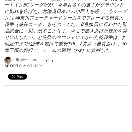
ートインBCリーグだが、今年も多くの選手がグラウンド
に別れを告げた。北海道日本ハムや巨人を経て、今シーズ
ンは 神奈川フューチャードリームスでプレーする乾真大
投手（兼任コーチ）もその一人だ。 8月30日に行われた引
退試合に「思い残すことなく、今まで磨きあげた技術を存
分に出したい」と先発のマウンドに上がった乾投手は、7
回途中まで133球を投げて被安打6、2失点（自責点1）、10
奪三振の好投で、チームの勝利（3-2）に貢献した。
白鳥 純一
|
2022/09/29
SPORTS /
OTHERS