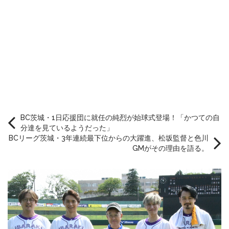
BC茨城・1日応援団に就任の純烈が始球式登場！「かつての自
分達を見ているようだった」
BCリーグ茨城・3年連続最下位からの大躍進、松坂監督と色川
GMがその理由を語る。