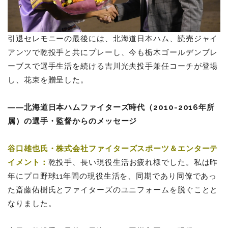
引退セレモニーの最後には、北海道日本ハム、読売ジャイ
アンツで乾投手と共にプレーし、今も栃木ゴールデンブレ
ーブスで選手生活を続ける吉川光夫投手兼任コーチが登場
し、花束を贈呈した。
――北海道日本ハムファイターズ時代（2010-2016年所
属）の選手・監督からのメッセージ
谷口雄也氏・株式会社
ファイターズスポーツ＆エンターテ
イメント：
乾投手、長い現役生活お疲れ様でした。私は昨
年にプロ野球11年間の現役生活を、同期であり同僚であっ
た斎藤佑樹氏とファイターズのユニフォームを脱ぐことと
なりました。