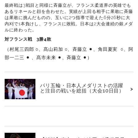
最終戦は3戦目と同様に斉藤立が、フランス柔道界の英雄でも
あるリネールと顔を合わせた。実績が上回る相手に果敢に斉藤
は果敢に挑んだものの、互いに2つ指導で迎えた6分26秒に大
内刈で1本負けし、フランスに敗戦。日本は2大会連続の銀メダ
ルに終わった。
対フランス戦 3勝4敗
（村尾三四郎 ○、髙山莉加 ○、斉藤立 ⚫︎、角田夏実 ○、阿
部一二三 ⚫︎ 、髙市未来 ⚫︎、斉藤立 ⚫︎）
パリ五輪・日本人メダリストの活躍
>
と注目の戦いを総括（大会10日目）