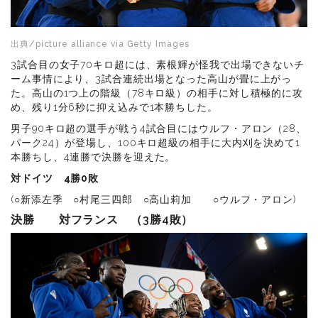
出典/picture alliance via Getty Images
3試合目の女子70キロ超には、素根輝が怪我で出場できないチ
ーム事情により、3試合連続出場となった高山が畳に上がっ
た。高山の1つ上の階級（78キロ級）の相手に対し積極的に攻
め、残り1分6秒に抑え込みで1本勝ちした。
男子90キロ超の選手が戦う4試合目にはウルフ・アロン（28、
パーク24）が登場し、100キロ超級の相手に大内刈を決めて1
本勝ちし、4連勝で決勝を迎えた。
対ドイツ 4勝0敗
(○新添左季 ○村尾三四郎 ○高山莉加 ○ウルフ・アロン)
決勝 対フランス （3勝4敗）