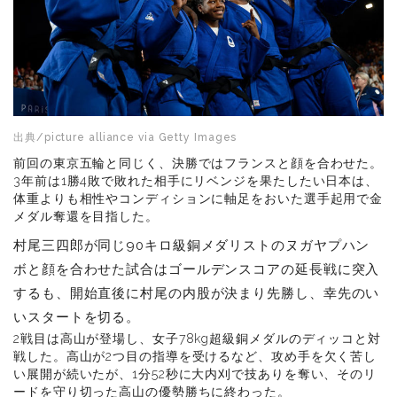
出典/picture alliance via Getty Images
前回の東京五輪と同じく、決勝ではフランスと顔を合わせた。
3年前は1勝4敗で敗れた相手にリベンジを果たしたい日本は、
体重よりも相性やコンディションに軸足をおいた選手起用で金
メダル奪還を目指した。
村尾三四郎が同じ90キロ級銅メダリストのヌガヤプハン
ボと顔を合わせた試合はゴールデンスコアの延長戦に突入
するも、開始直後に村尾の内股が決まり先勝し、幸先のい
いスタートを切る。
2戦目は高山が登場し、女子78kg超級銅メダルのディッコと対
戦した。高山が2つ目の指導を受けるなど、攻め手を欠く苦し
い展開が続いたが、1分52秒に大内刈で技ありを奪い、そのリ
ードを守り切った高山の優勢勝ちに終わった。