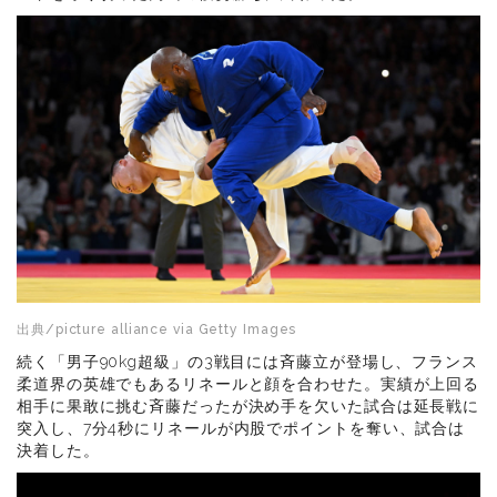
出典/picture alliance via Getty Images
続く「男子90kg超級」の3戦目には斉藤立が登場し、フランス
柔道界の英雄でもあるリネールと顔を合わせた。実績が上回る
相手に果敢に挑む斉藤だったが決め手を欠いた試合は延長戦に
突入し、7分4秒にリネールが内股でポイントを奪い、試合は
決着した。