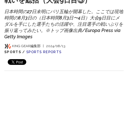
戦いを総括（大会9日目③）
日本時間の27日未明にパリ五輪が開幕した。ここでは現地
時間の8月3日の（日本時間8月3日〜4日）大会9日目にメ
ダルを手にした選手たちの活躍や、注目選手の戦いぶりを
振り返ってみたい。※トップ画像出典/Europa Press via
Getty Images
KING GEAR編集部
|
2024/08/13
SPORTS /
SPORTS REPORTS