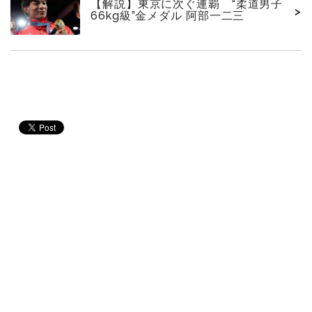
【解説】東京に次ぐ連覇 “柔道男子
>
66kg級”金メダル 阿部一二三