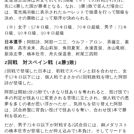
柔道混合団体は男女それぞれ3階級（※）での対戦が行われ、
先に4勝した国が勝者となる。なお、3勝3敗で並んだ場合に
は、電光掲示板に表示されたルーレットで抽選を行って階級を
決め、その勝敗によって順序が決められる。
（※）女子：57キロ級、70キロ級、70キロ超級、男子：73キ
ロ級、90キロ級、90キロ超級
日本選手：
阿部詩、阿部一二三、ウルフ・アロン、斉藤立、素
根輝、髙市未来、髙山莉加、角田夏実、永瀬貴規、永山竜樹、
新添左季、橋本壮市、舟久保遥香、村尾三四郎
2回戦 対スペイン戦（4勝3敗）
2回戦で登場した日本は、初戦でスペインと顔を合わせた。女
子57キロ以下には、個人戦でまさかの2回戦敗戦を喫した阿部
詩が登場した。
阿部は開始1分25秒でいきなり技ありを奪われると、投げ技で1
本の判定が技ありに変更される苦境に立たされ、個人戦での悪
夢を多くの者が思い浮かべたが…。気持ちを切り替えた阿部
は、試合終盤に背負い投げで技ありを奪い、合わせ技1本で勝
利を収めた。
だが、男子73キロ以下が対戦する2試合目には、銅メダリスト
の橋本壮市が登場したが抑え込みで1本負け。そしてリードを