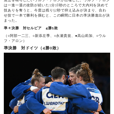
無念を晴らしたいウルフ・アロンが出場した。ウルフ・アロン
は一進一退の攻防が続いた1分18秒のところで大内刈を決めて
技ありを奪うと、今度は残り52秒で抑え込みが決まり、合わ
せ技で一本で勝利を掴むと、この瞬間に日本の準決勝進出が決
まった。
準々決勝 対セルビア 4勝1敗
（○阿部一二三、○新添左季、○永瀬貴規、●高山莉加、○ウル
フ・アロン）
準決勝 対ドイツ（4勝0敗）