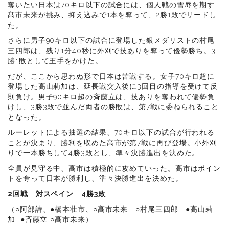
奪いたい日本は70キロ以下の試合には、個人戦の雪辱を期す
髙市未来が挑み、抑え込みで1本を奪って、2勝1敗でリードし
た。
さらに男子90キロ以下の試合に登場した銀メダリストの村尾
三四郎は、残り1分40秒に外刈で技ありを奪って優勢勝ち。3
勝1敗として王手をかけた。
だが、ここから思わぬ形で日本は苦戦する。女子70キロ超に
登場した高山莉加は、延長戦突入後に3回目の指導を受けて反
則負け。男子90キロ超の斉藤立は、技ありを奪われて優勢負
けし、3勝3敗で並んだ両者の勝敗は、第7戦に委ねられること
となった。
ルーレットによる抽選の結果、70キロ以下の試合が行われる
ことが決まり、勝利を収めた高市が第7戦に再び登場。小外刈
りで一本勝ちして4勝3敗とし、準々決勝進出を決めた。
全員が見守る中、高市は積極的に攻めていった。高市はポイン
トを奪って日本が勝利し、準々決勝進出を決めた。
2回戦 対スペイン 4勝3敗
（○阿部詩、●橋本壮市、○髙市未来 ○村尾三四郎 ●高山莉
加 ●斉藤立 ○髙市未来）