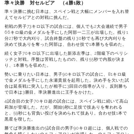
準々決勝 対セルビア （4勝1敗）
準々決勝に挑む日本は、スペイン戦と大幅にメンバーを入れ替
えてセルビアとの対戦に挑んだ。
初戦の男子73キロ以下の試合には、個人でも2大会連続で男子
66キロ級の金メダルを手にした阿部一二三が出場した。残り1
分27秒で大内刈り、試合終盤の残り30秒でも再び大内刈りを
決めて技ありを奪った阿部は、合わせ技で1本勝ちを収めた。
続く女子70キロ以下に出場した新添左季は、2階級下のペリシ
ッチと対戦。序盤は苦戦したものの、残り55秒で内股が決ま
り、1本勝ちを収めた。
勢いに乗りたい日本は、男子90キロ以下の試合に、81キロ級
で金メダルを手にした永瀬貴規を起用した。決め手を欠いた試
合は延長戦に突入したが相手に3回目の指導が入り、反則勝ち
で日本は3勝目。準決勝進出に王手をかけた。
4試合目の女子70キロ超の試合には、スペイン戦に続いて高山
莉加が登場した。だが、開始9秒に足技で技ありを奪われる
と、59秒にも背負い投げを決められて技あり。合わせ技1本で
黒星を喫した。
勝てば準決勝進出の5試合目の男子90キロ超には、個人戦での