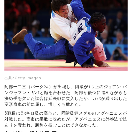
出典/Getty Images
阿部一二三（パーク24）が出場し、階級が1つ上のジョアン バ
ンジャマン・ガバと顔を合わせた。阿部が優位に進めながらも
決め手を欠いた試合は延長戦に突入したが、ガバが繰り出した
変形肩車の前に屈し、惜しくも敗れた。
6戦目は63キロ級の高市と、同階級銅メダルのアグベニェヌが
対戦した。高市は果敢に攻めたが、アグベニェヌに外巻込で技
ありを奪われ、勝利を掴むことはできなかった。