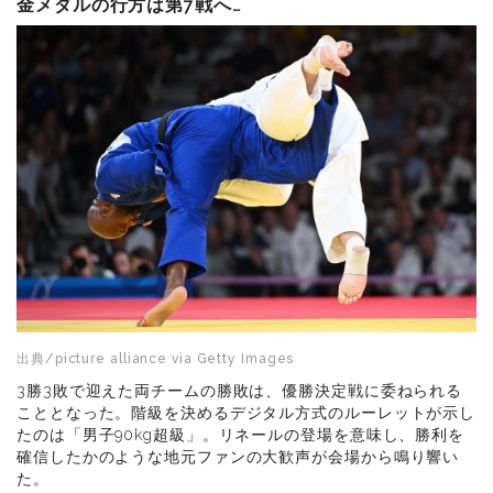
金メダルの行方は第7戦へ…
出典/picture alliance via Getty Images
3勝3敗で迎えた両チームの勝敗は、優勝決定戦に委ねられる
こととなった。階級を決めるデジタル方式のルーレットが示し
たのは「男子90kg超級」。リネールの登場を意味し、勝利を
確信したかのような地元ファンの大歓声が会場から鳴り響い
た。