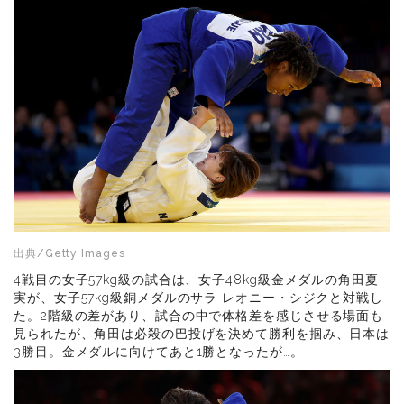
出典/Getty Images
4戦目の女子57kg級の試合は、女子48kg級金メダルの角田夏
実が、女子57kg級銅メダルのサラ レオニー・シジクと対戦し
た。2階級の差があり、試合の中で体格差を感じさせる場面も
見られたが、角田は必殺の巴投げを決めて勝利を掴み、日本は
3勝目。金メダルに向けてあと1勝となったが…。