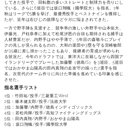
してきた投手で、回転数の多いストレートと制球力を売りにし
ている。さらに6巡目では坂口翔颯（國學院大）を指名。1年
秋はリーグで5勝を挙げ、最優秀投手とベストナインを獲得し
たが、近年は右ひじの故障などケガに悩まされてきた。
一方で野手陣を見渡すと、競争率の激しい外野手や山本佑大、
伊藤光、戸柱恭孝に加えて松尾汐恩の台頭も期待される捕手は
人材豊富だが、内野手はやや手薄で、5年目の森敬斗にブレイ
クの兆しが見られるものの、大和の退団や3塁を守る宮崎敏郎
が35歳に差し掛かったこともあり、後継者の育成が求められ
る状況だ。今年のドラフトでは、東洋大に在籍しながら四国ア
イランドリーグでプレーした加藤響（徳島IS）を3巡目、5巡目
ではおかやま山陽高の田内真翔の走攻守の揃った2選手を指
名。次世代のチーム作りに向けた準備を進めている印象を感じ
させた。
指名選手リスト
1位：竹田祐/投手/三菱重工West
2位：篠木健太郎/投手/法政大学
3位：加藤響/内野手/徳島インディゴソックス
4位：若松尚輝/投手/高知ファイティングドッグス
5位：田内真翔/内野手/おかやま山陽高
6位：坂口翔颯/投手/國學院大學