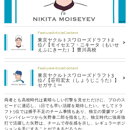
FeatureArticleContent
東京ヤクルトスワローズドラフト2
>
位/【モイセエフ・ニキータ（もいせ
えふにきーた）】豊川高校
FeatureArticleContent
東京ヤクルトスワローズドラフト3
>
位/【荘司宏太（しょうじこうた）】
セガサミー
両者とも高校時代は素晴らしい打撃を見せただけに、プロのス
ピードに適応し、1日でも早い活躍を期待したい。そしてドラ
フト5位では捕手不足のチーム事情もあり、独立の愛媛マンダ
リンパイレーツから矢野泰二郎を指名した。独立時代に強肩強
打で活躍した矢野は、チームで存在感を示し、レギュラーポジ
ションを手にすることができるだろうか。