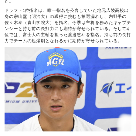
た。
ドラフト1位指名は、唯一指名を公言していた地元広陵高校出
身の宗山塁（明治大）の獲得に挑むも抽選漏れし、内野手の
佐々木泰（青山学院大）を指名。今季は主将を務めたキャプテ
ンシーと持ち前の長打力にも期待が寄せられている。そして4
位では、富士大の主軸を担った渡邉悠斗を指名。持ち前の長打
力でチームの起爆剤となれるかに期待が寄せられている。