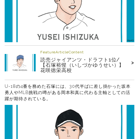
FeatureArticleContent
読売ジャイアンツ・ドラフト1位/
>
【石塚裕惺（いしづかゆうせい）】
花咲徳栄高校
U-18の4番を務めた石塚には、30代半ばに差し掛かった坂本
勇人やMLB挑戦の噂がある岡本和真に代わる主軸としての活
躍が期待されている。