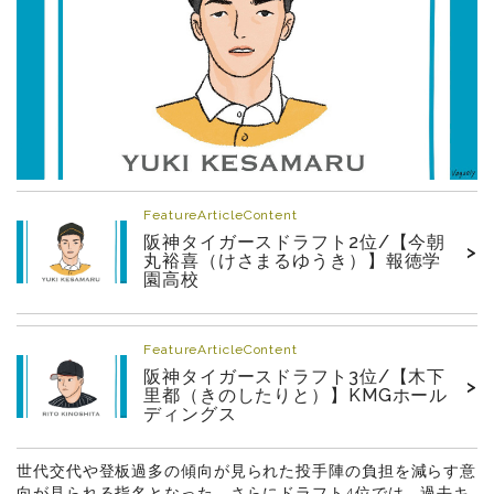
FeatureArticleContent
阪神タイガースドラフト2位/【今朝
>
丸裕喜（けさまるゆうき）】報徳学
園高校
FeatureArticleContent
阪神タイガースドラフト3位/【木下
>
里都（きのしたりと）】KMGホール
ディングス
世代交代や登板過多の傾向が見られた投手陣の負担を減らす意
向が見られる指名となった。さらにドラフト4位では、過去キ