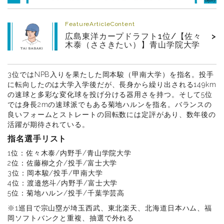
FeatureArticleContent
広島東洋カープドラフト1位/【佐々
>
木泰（ささきたい）】青山学院大学
3位ではNPB入りを果たした岡本駿（甲南大学）を指名。投手
に転向したのは大学入学後だが、長身から繰り出される149km
の速球と多彩な変化球を投げ分ける器用さを持つ。そして5位
では身長2mの速球派でもある菊地ハルンを指名。バランスの
良いフォームとストレートの回転数には定評があり、数年後の
活躍が期待されている。
指名選手リスト
1位：佐々木泰/内野手/青山学院大学
2位：佐藤柳之介/投手/富士大学
3位：岡本駿/投手/甲南大学
4位：渡邉悠斗/内野手/富士大学
5位：菊地ハルン/投手/千葉学芸高
※1巡目で宗山塁が埼玉西武、東北楽天、北海道日本ハム、福
岡ソフトバンクと重複、抽選で外れる