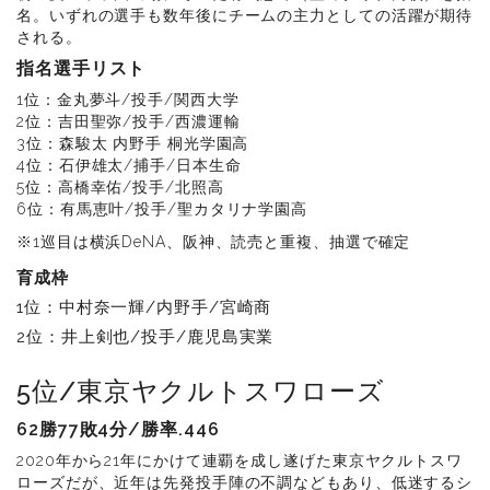
名。いずれの選手も数年後にチームの主力としての活躍が期待
される。
指名選手リスト
1位：金丸夢斗/投手/関西大学
2位：吉田聖弥/投手/西濃運輸
3位：森駿太 内野手 桐光学園高
4位：石伊雄太/捕手/日本生命
5位：高橋幸佑/投手/北照高
6位：有馬恵叶/投手/聖カタリナ学園高
※1巡目は横浜DeNA、阪神、読売と重複、抽選で確定
育成枠
1位：中村奈一輝/内野手/宮崎商
2位：井上剣也/投手/鹿児島実業
5位/東京ヤクルトスワローズ
62勝77敗4分/勝率.446
2020年から21年にかけて連覇を成し遂げた東京ヤクルトスワ
ローズだが、近年は先発投手陣の不調などもあり、低迷するシ