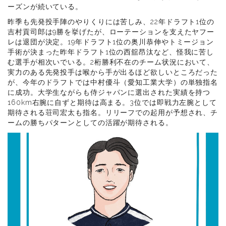
ーズンが続いている。
昨季も先発投手陣のやりくりには苦しみ、22年ドラフト1位の
吉村貢司郎は9勝を挙げたが、ローテーションを支えたヤフー
レは退団が決定。19年ドラフト1位の奥川恭伸やトミージョン
手術が決まった昨年ドラフト1位の西舘昂汰など、怪我に苦し
む選手が相次いでいる。2桁勝利不在のチーム状況において、
実力のある先発投手は喉から手が出るほど欲しいところだった
が、今年のドラフトでは中村優斗（愛知工業大学）の単独指名
に成功。大学生ながらも侍ジャパンに選出された実績を持つ
160km右腕に自ずと期待は高まる。3位では即戦力左腕として
期待される荘司宏太も指名。リリーフでの起用が予想され、チ
ームの勝ちパターンとしての活躍が期待される。