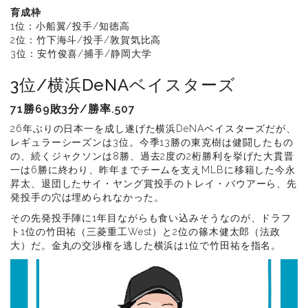
育成枠
1位：小船翼/投手/知徳高
2位：竹下海斗/投手/敦賀気比高
3位：安竹俊喜/捕手/静岡大学
3位/横浜DeNAベイスターズ
71勝69敗3分/勝率.507
26年ぶりの日本一を成し遂げた横浜DeNAベイスターズだが、
レギュラーシーズンは3位。今季13勝の東克樹は健闘したもの
の、続くジャクソンは8勝、過去2度の2桁勝利を挙げた大貫晋
一は6勝に終わり、昨年までチームを支えMLBに移籍した今永
昇太、退団したサイ・ヤング賞投手のトレイ・バウアーら、先
発投手の穴は埋められなかった。
その先発投手陣に1年目ながらも食い込みそうなのが、ドラフ
ト1位の竹田祐（三菱重工West）と2位の篠木健太郎（法政
大）だ。金丸の交渉権を逃した横浜は1位で竹田祐を指名。