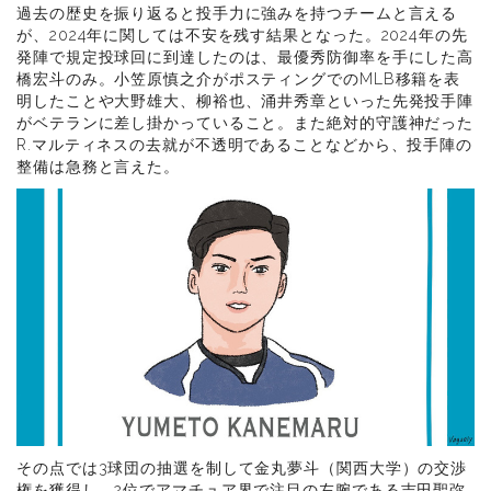
過去の歴史を振り返ると投手力に強みを持つチームと言える
が、2024年に関しては不安を残す結果となった。2024年の先
発陣で規定投球回に到達したのは、最優秀防御率を手にした高
橋宏斗のみ。小笠原慎之介がポスティングでのMLB移籍を表
明したことや大野雄大、柳裕也、涌井秀章といった先発投手陣
がベテランに差し掛かっていること。また絶対的守護神だった
R.マルティネスの去就が不透明であることなどから、投手陣の
整備は急務と言えた。
その点では3球団の抽選を制して金丸夢斗（関西大学）の交渉
権を獲得し、2位でアマチュア界で注目の左腕である吉田聖弥