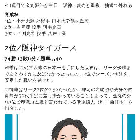
※1巡目で金丸夢斗が中日、阪神、読売と重複、抽選で外れる
育成枠
1位：小針大輝 外野手 日本大学鶴ヶ丘高
2位：吉岡暖 投手 阿南光高
3位：金渕光希 投手 八戸工業
2位/阪神タイガース
74勝63敗6分/勝率.540
昨季は1985年以来の日本一を手にした阪神は、リーグ優勝ま
であとわずかに及ばなかったものの、2位でシーズンを終え、
安定した戦いを見せた。
防御率はリーグ2位の2.50だったが、抑えの岩崎優や先発の西
勇輝が30代半ばに差し掛かっていることもあって、金丸の外
れ1位で即戦力左腕と言われている伊原陵人（NTT西日本）を
指名した。