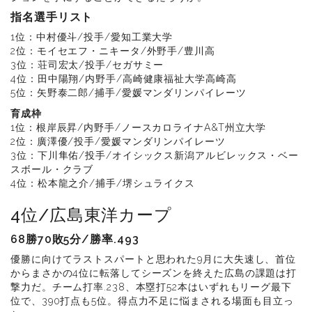
指名選手リスト
1位：中村優斗/投手/愛知工業大学
2位：モイセエフ・ニキータ/外野手/豊川高
3位：荘司宏太/投手/セガサミー
4位：田中陽翔/内野手/高崎健康福祉大学高崎高
5位：矢野泰二郎/捕手/愛媛マンダリンパイレーツ
育成枠
1位：根岸辰昇/内野手/ノースカロライナA&T州立大学
2位：廣澤優/投手/愛媛マンダリンパイレーツ
3位：下川隼佑/投手/オイシックス新潟アルビレックス・ベー
スボール・クラブ
4位：松本龍之介/捕手/堺シュライクス
4位/広島東洋カープ
68勝70敗5分/勝率.493
優勝に向けてラストスパートと思われた9月に大失速し、首位
からまさかの4位に転落してシーズンを終えた広島の課題は打
撃力だ。チーム打率.238、本塁打52本はいずれもリーグ最下
位で、390打点も5位。得点力不足に悩まされる場面も目立っ