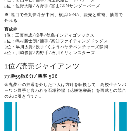
5位：佐野大陽/内野手/富山GRNサンダーバーズ
※1巡目で金丸夢斗が中日、横浜DeNA、読売と重複、抽選で
外れる
育成枠
1位：工藤泰成/投手/徳島インディゴソックス
2位：嶋村麟士朗/捕手/高知ファイティングドッグス
3位：早川太貴/投手/くふうハヤテベンチャーズ静岡
4位：川﨑俊哲/内野手/石川ミリオンスターズ
1位/読売ジャイアンツ
77勝59敗6分/勝率.566
金丸夢斗の抽選を外した巨人は方針を転換して、高校生ナンバ
ーワン野手と言われる石塚裕惺（花咲徳栄高）を西武との競合
の末に引き当てた。