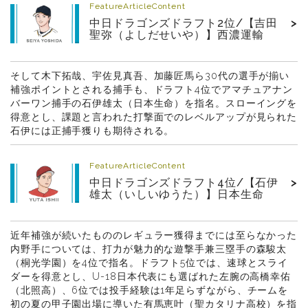
FeatureArticleContent
中日ドラゴンズドラフト2位/【吉田
>
聖弥（よしだせいや）】西濃運輸
そして木下拓哉、宇佐見真吾、加藤匠馬ら30代の選手が揃い
補強ポイントとされる捕手も、ドラフト4位でアマチュアナン
バーワン捕手の石伊雄太（日本生命）を指名。スローイングを
得意とし、課題と言われた打撃面でのレベルアップが見られた
石伊には正捕手獲りも期待される。
FeatureArticleContent
中日ドラゴンズドラフト4位/【石伊
>
雄太（いしいゆうた）】日本生命
近年補強が続いたもののレギュラー獲得までには至らなかった
内野手については、打力が魅力的な遊撃手兼三塁手の森駿太
（桐光学園）を4位で指名。ドラフト5位では、速球とスライ
ダーを得意とし、U-18日本代表にも選ばれた左腕の高橋幸佑
（北照高）、6位では投手経験は1年足らずながら、チームを
初の夏の甲子園出場に導いた有馬恵叶（聖カタリナ高校）を指