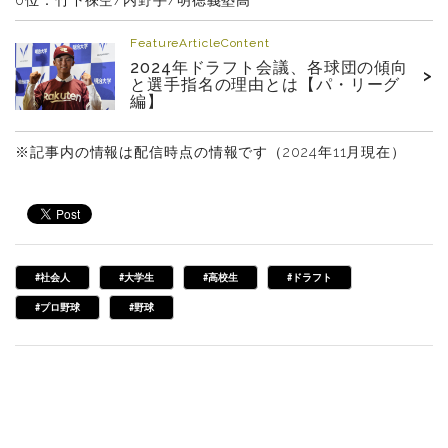
6位：竹下徠空/内野手/明徳義塾高
FeatureArticleContent
2024年ドラフト会議、各球団の傾向
>
と選手指名の理由とは【パ・リーグ
編】
※記事内の情報は配信時点の情報です（2024年11月現在）
#社会人
#大学生
#高校生
#ドラフト
#プロ野球
#野球