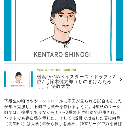
FeatureArticleContent
横浜DeNAベイスターズ・ドラフト2
>
位/【篠木健太郎（しのぎけんたろ
う）】法政大学
下級生の頃はややコントロールに不安が見られる試合もあった
が年々克服し、不調でも試合を作れるように。4年秋のリーグ
戦では、投手でありながらも7〜8番の下位打線で起用され、
バットでも存在感を示した。そして4巡目で指名した若松尚輝
（高知FD）は大学3年から投手を始め、独立リーグで力を伸ば