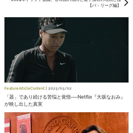
【パ・リーグ編】
FeatureArticleContent
| 2025/05/02
「器」であり続ける苦悩と覚悟──Netflix『大坂なおみ』
が映し出した真実