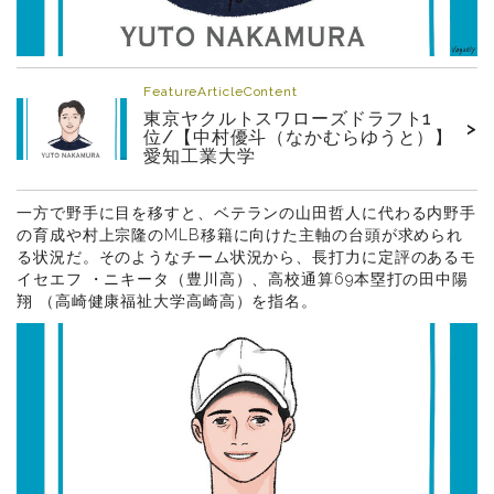
FeatureArticleContent
東京ヤクルトスワローズドラフト1
>
位/【中村優斗（なかむらゆうと）】
愛知工業大学
一方で野手に目を移すと、ベテランの山田哲人に代わる内野手
の育成や村上宗隆のMLB移籍に向けた主軸の台頭が求められ
る状況だ。そのようなチーム状況から、長打力に定評のあるモ
イセエフ ・ニキータ（豊川高）、高校通算69本塁打の田中陽
翔 （高崎健康福祉大学高崎高）を指名。