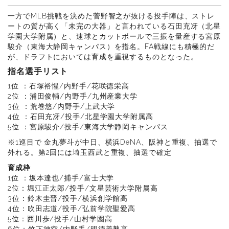
一方でMLB挑戦を決めた菅野智之が抜ける投手陣は、ストレ
ートの質が高く「未完の大器」と言われている石田充冴（北星
学園大学附属）と、速球とカットボールで三振を量産する宮原
駿介（東海大静岡キャンパス）を指名。FA戦線にも積極的だ
が、ドラフトにおいては育成を重視するものとなった。
指名選手リスト
1位 ：石塚裕惺/内野手/花咲徳栄高
2位 ：浦田俊輔/内野手/九州産業大学
3位 ：荒巻悠/内野手/上武大学
4位 ：石田充冴/投手/北星学園大学附属高
5位 ：宮原駿介/投手/東海大学静岡キャンパス
※1巡目で 金丸夢斗が中日、横浜DeNA、阪神と重複、抽選で
外れる。第2回には埼玉西武と重複、抽選で確定
育成枠
1位 ：坂本達也/捕手/富士大学
2位：堀江正太郎/投手/文星芸術大学附属高
3位：鈴木圭晋/投手/横浜創学館高
4位：吹田志道/投手/弘前学院聖愛高
5位：西川歩/投手/山村学園高