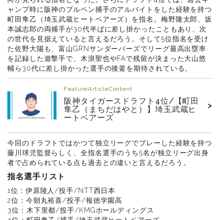
ャンプ時に阪神のブルペン捕手のアルバイトをした経験を持つ
町田隼乙（埼玉武蔵ヒートベアーズ）を指名。梅野隆太郎、坂
本誠志郎の両捕手が30代半ばに差し掛かったこともあり、次
の世代を見据えていると言えるだろう。そして5位指名を受け
た佐野大陽も、富山GRNサンダーバーズでリーグ最高出塁率
を記録した遊撃手で、木浪聖也やFAで残留が決まった大山悠
輔ら30代に差し掛かった選手の後釜を期待されている。
FeatureArticleContent
阪神タイガースドラフト4位/【町田
>
隼乙（まちだはやと）】埼玉武蔵ヒ
ートベアーズ
今回のドラフトではかつて独立リーグでプレーした経験を持つ
藤川球児監督らしく、全指名選手のうち5名が独立リーグ出身
者で占められている点も過去との違いと言えるだろう。
指名選手リスト
1位：伊原陵人/投手/NTT西日本
2位：今朝丸裕喜/投手/報徳学園高
3位：木下里都/投手/KMGホールディングス
4位：町田隼乙/捕手/埼玉武蔵ヒートベアーズ