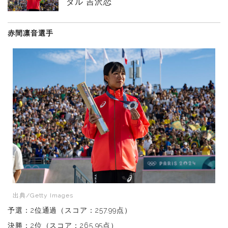
ダル 吉沢恋
赤間凛音選手
出典/Getty Images
予選：2位通過（スコア：257.99点）
決勝：2位（スコア：265.95点）