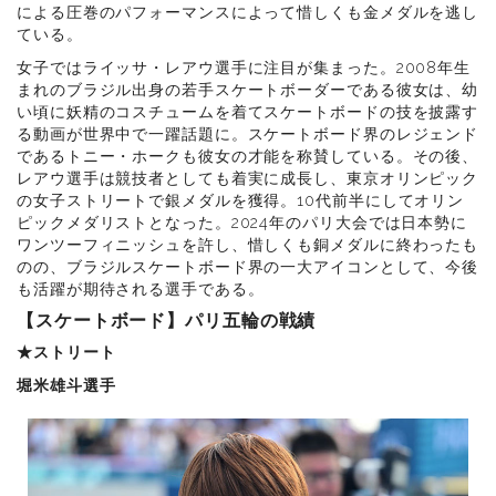
による圧巻のパフォーマンスによって惜しくも金メダルを逃し
ている。
女子ではライッサ・レアウ選手に注目が集まった。2008年生
まれのブラジル出身の若手スケートボーダーである彼女は、幼
い頃に妖精のコスチュームを着てスケートボードの技を披露す
る動画が世界中で一躍話題に。スケートボード界のレジェンド
であるトニー・ホークも彼女の才能を称賛している。その後、
レアウ選手は競技者としても着実に成長し、東京オリンピック
の女子ストリートで銀メダルを獲得。10代前半にしてオリン
ピックメダリストとなった。2024年のパリ大会では日本勢に
ワンツーフィニッシュを許し、惜しくも銅メダルに終わったも
のの、ブラジルスケートボード界の一大アイコンとして、今後
も活躍が期待される選手である。
【スケートボード】パリ五輪の戦績
★ストリート
堀米雄斗選手