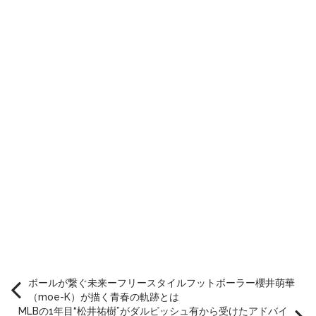
ボールが繋ぐ未来ーフリースタイルフットボーラー櫻井萌華
（moe-K）が描く青春の軌跡とは
MLBの1年目“松井祐樹”がダルビッシュ有から受けたアドバイ