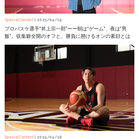
SpecialContent
| 2025/04/19
プロバスケ選手“井上宗一郎”ーー朝は“ゲーム”、夜は“男
飯”。収集癖全開のオフと、勝負に懸けるオンの素顔とは
SpecialContent
| 2025/04/18