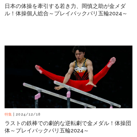
日本の体操を牽引する若き力、岡慎之助が金メダ
ル！体操個人総合～プレイバックパリ五輪2024～
特集
| 2024/12/18
ラストの鉄棒での劇的な逆転劇で金メダル！体操団
体～プレイバックパリ五輪2024～