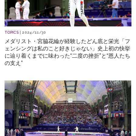
TOPICS
| 2024/11/30
メダリスト・宮脇花綸が経験したどん底と栄光「フ
ェンシングは私のこと好きじゃない」史上初の快挙
に辿り着くまでに味わった“二度の挫折”と“恩人たち
の支え”