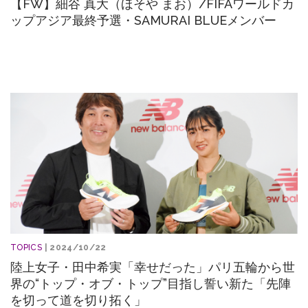
【FW】細谷 真大（ほそや まお）/FIFAワールドカ
ップアジア最終予選・SAMURAI BLUEメンバー
TOPICS
| 2024/10/22
陸上女子・田中希実「幸せだった」パリ五輪から世
界の“トップ・オブ・トップ”目指し誓い新た「先陣
を切って道を切り拓く」