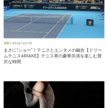
連載
| 2024/12/16
まさに“ショー”！テニスとエンタメの融合【ドリー
ムテニスARIAKE】テニス界の豪華共演を楽しむ贅
沢な時間