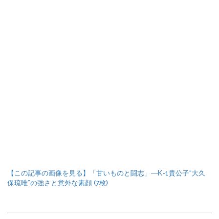
【この記事の画像を見る】「甘いものと闘志」―K-1貴公子“大久
保琉唯”の強さと意外な素顔 (7枚)