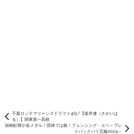
千葉ロッテマリーンズドラフト4位/【坂井遼（さかいは
る）】関東第一高校
加納虹輝が金メダル！団体では銀！フェンシング・エペ～プレ
イバックパリ五輪2024～