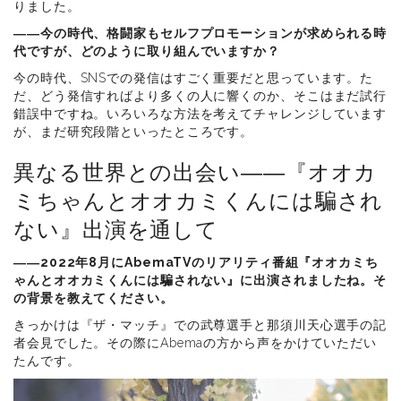
りました。
――今の時代、格闘家もセルフプロモーションが求められる時
代ですが、どのように取り組んでいますか？
今の時代、SNSでの発信はすごく重要だと思っています。た
だ、どう発信すればより多くの人に響くのか、そこはまだ試行
錯誤中ですね。いろいろな方法を考えてチャレンジしています
が、まだ研究段階といったところです。
異なる世界との出会い――『オオカ
ミちゃんとオオカミくんには騙され
ない』出演を通して
――2022年8月にAbemaTVのリアリティ番組『オオカミち
ゃんとオオカミくんには騙されない』に出演されましたね。そ
の背景を教えてください。
きっかけは『ザ・マッチ』での武尊選手と那須川天心選手の記
者会見でした。その際にAbemaの方から声をかけていただい
たんです。