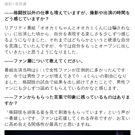
撮影/長田慶
――格闘技以外の仕事も増えていますが、撮影や出演の時間を
どう感じていますか？
リアリティ番組『オオカミちゃんとオオカミくんには騙されな
い』に出演した頃から、自分を表現する楽しさを少しずつ感じ
るようになりました。それまではどちらかというと硬派な自分
を意識していたんですが、今では自分をもっとオープンに出し
ていきたいと思うようになりました。
――ファン層について教えてください。
番組出演当時は9：1で女性ファンが圧倒的に多かったんです
が、今では男性ファンが増えてきて6：4くらいの割合になり
ました。格闘技の試合で結果を出し続けてきたことで、男性フ
ァンにも少しずつ認めてもらえているのかなと感じます。
――ファンからもらった言葉で印象に残っているものはありま
すか？
『格闘技を頑張る姿を見て刺激をもらっています』という声が
一番嬉しいです。ファンは応援してくれる存在ですが、お互い
に高め合える関係性が最高だと思いますね。