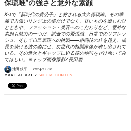
保琉唯”の強さと意外な素顔
K-1で「新時代の貴公子」と称される大久保琉唯。その華
麗で力強いリング上の姿だけでなく、甘いものを楽しむひ
とときや、ファッション・美容へのこだわりなど、意外な
素顔も魅力の一つだ。試合での緊張感、日常でのリフレッ
シュ、そして自己表現への挑戦――格闘技の枠を超え、成
長を続ける彼の姿には、次世代の格闘家像が映し出されて
いる。その進化とギャップに迫る彼の物語をぜひ覗いてみ
てほしい。※トップ画像撮影/長田慶
池田 鉄平
|
2024/12/10
MARTIAL ART /
SPECIALCONTENT