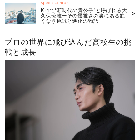
SpecialContent
K-1で“新時代の貴公子”と呼ばれる大
>
久保琉唯ーその優雅さの裏にある飽
くなき挑戦と進化の物語
プロの世界に飛び込んだ高校生の挑
戦と成長