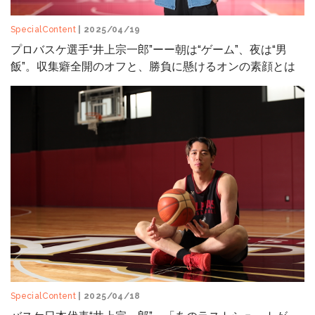
SpecialContent
| 2025/04/19
プロバスケ選手“井上宗一郎”ーー朝は“ゲーム”、夜は“男
飯”。収集癖全開のオフと、勝負に懸けるオンの素顔とは
SpecialContent
| 2025/04/18