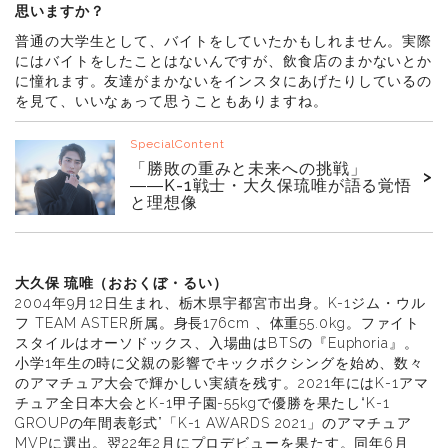
思いますか？
普通の大学生として、バイトをしていたかもしれません。実際
にはバイトをしたことはないんですが、飲食店のまかないとか
に憧れます。友達がまかないをインスタにあげたりしているの
を見て、いいなぁって思うこともありますね。
SpecialContent
「勝敗の重みと未来への挑戦」
>
――K-1戦士・大久保琉唯が語る覚悟
と理想像
大久保 琉唯（おおくぼ・るい）
2004年9月12日生まれ、栃木県宇都宮市出身。K-1ジム・ウル
フ TEAM ASTER所属。身長176cm 、体重55.0kg。ファイト
スタイルはオーソドックス、入場曲はBTSの『Euphoria』。
小学1年生の時に父親の影響でキックボクシングを始め、数々
のアマチュア大会で輝かしい実績を残す。2021年にはK-1アマ
チュア全日本大会とK-1甲子園-55kgで優勝を果たし“K-1
GROUPの年間表彰式”「K-1 AWARDS 2021」のアマチュア
MVPに選出。翌22年2月にプロデビューを果たす。同年6月