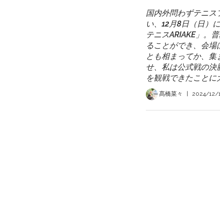
国内外問わずテニス
い、12月8日（日
テニスARIAKE」
ることができ、会場
とも相まってか、集
せ、私は公式戦の決
を観戦できたことに
髙橋菜々
|
2024/12/