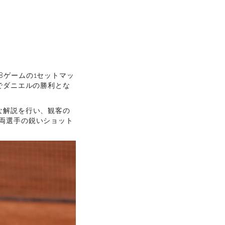
8ゲームの1セットマッ
でダニエルの勝利とな
な解説を行い、観客の
両選手の鋭いショット