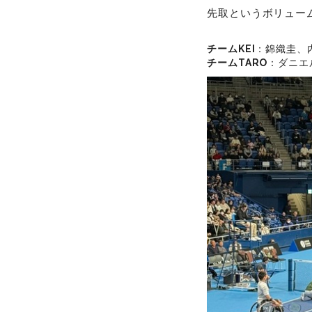
先取というボリュー
チームKEI
：錦織圭、
チームTARO
：ダニエ