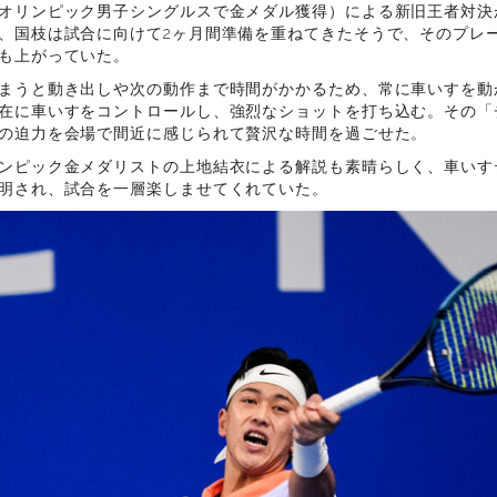
オリンピック男子シングルスで金メダル獲得）による新旧王者対決が
、国枝は試合に向けて2ヶ月間準備を重ねてきたそうで、そのプレ
も上がっていた。
まうと動き出しや次の動作まで時間がかかるため、常に車いすを動
在に車いすをコントロールし、強烈なショットを打ち込む。その「
の迫力を会場で間近に感じられて贅沢な時間を過ごせた。
ンピック金メダリストの上地結衣による解説も素晴らしく、車いす
明され、試合を一層楽しませてくれていた。