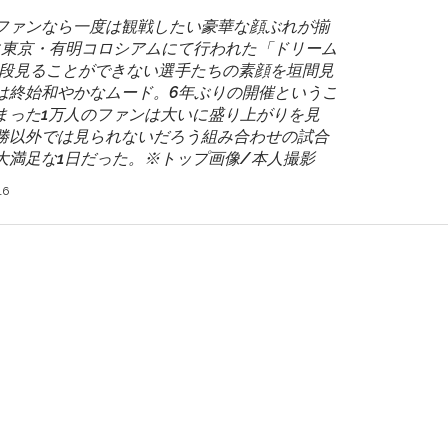
ファンなら一度は観戦したい豪華な顔ぶれが揃
）に東京・有明コロシアムにて行われた「ドリーム
。普段見ることができない選手たちの素顔を垣間見
は終始和やかなムード。6年ぶりの開催というこ
まった1万人のファンは大いに盛り上がりを見
勝以外では見られないだろう組み合わせの試合
大満足な1日だった。※トップ画像/本人撮影
16