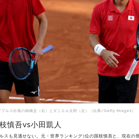
ルス出場の錦織圭（右）とダニエル太郎（左）（出典/Getty Images）
枝慎吾vs小田凱人
ルスも見逃せない。元・世界ランキング1位の国枝慎吾と、現在の世