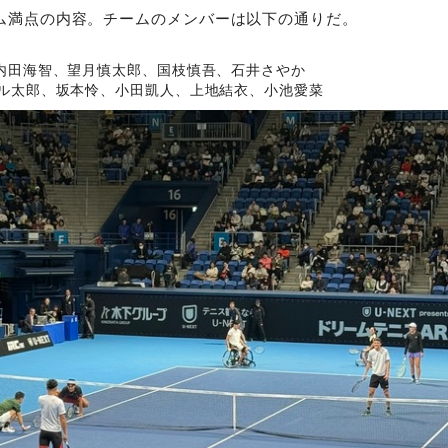
ム満点の内容。チームのメンバーは以下の通りだ。
内田海智、望月慎太郎、国枝慎吾、石井さやか
ル太郎、坂本怜、小田凱人、上地結衣、小池愛菜