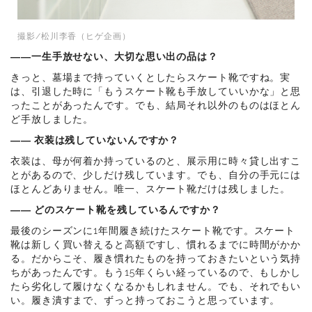
撮影/松川李香（ヒゲ企画）
――一生手放せない、大切な思い出の品は？
きっと、墓場まで持っていくとしたらスケート靴ですね。実
は、引退した時に「もうスケート靴も手放していいかな」と思
ったことがあったんです。でも、結局それ以外のものはほとん
ど手放しました。
―― 衣装は残していないんですか？
衣装は、母が何着か持っているのと、展示用に時々貸し出すこ
とがあるので、少しだけ残しています。でも、自分の手元には
ほとんどありません。唯一、スケート靴だけは残しました。
―― どのスケート靴を残しているんですか？
最後のシーズンに1年間履き続けたスケート靴です。スケート
靴は新しく買い替えると高額ですし、慣れるまでに時間がかか
る。だからこそ、履き慣れたものを持っておきたいという気持
ちがあったんです。もう15年くらい経っているので、もしかし
たら劣化して履けなくなるかもしれません。でも、それでもい
い。履き潰すまで、ずっと持っておこうと思っています。