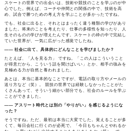
スケートの世界での出会いは、技術や競技のことを学ぶのが中
心でした。例えば、コーチや仲間との関係の中で、技術を高
め、試合で勝つための考え方を学ぶことが多かったですね。
でも、社会に出ると、それとはまったく違う種類の学びがあり
ました。将来のことを考えたり、仕事の多様性を知ったり、人
生そのものの学びが増えたんです。スケートの枠の中で完結し
ていた世界が、一気に広がった感覚でしたね。
―― 社会に出て、具体的にどんなことを学びましたか？
たとえば、「人を見る力」 ですね。「この人はこういうこと
が得意だから、こういう話を聞けばいい」とか、相手の強みを
見極める力が自然と養われました。
あとは、本当に基本的なことですが、電話の取り方やメールの
送り方など（笑）。 競技の世界では経験しなかったことがた
くさんあって、そういう細かい部分でも、社会のルールを学ぶ
ことができました。
―― アスリート時代とは別の「やりがい」を感じるようにな
った？
そうですね。ただ、最初は本当に大変でした。覚えることが多
くて、毎日会社に行くのが必死で。「今日もちゃんとやれるか