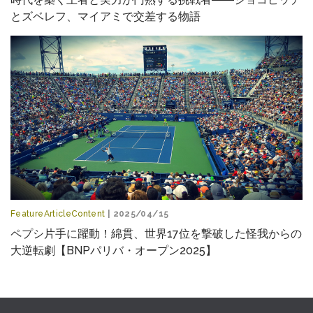
とズベレフ、マイアミで交差する物語
FeatureArticleContent
| 2025/04/15
ペプシ片手に躍動！綿貫、世界17位を撃破した怪我からの
大逆転劇【BNPパリバ・オープン2025】