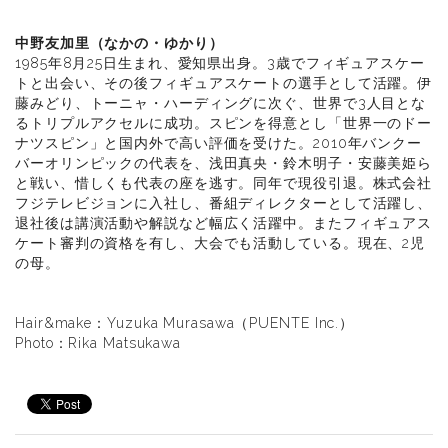
中野友加里（なかの・ゆかり）
1985年8月25日生まれ、愛知県出身。3歳でフィギュアスケー
トと出会い、その後フィギュアスケートの選手として活躍。伊
藤みどり、トーニャ・ハーディングに次ぐ、世界で3人目とな
るトリプルアクセルに成功。スピンを得意とし「世界一のドー
ナツスピン」と国内外で高い評価を受けた。2010年バンクー
バーオリンピックの代表を、浅田真央・鈴木明子・安藤美姫ら
と戦い、惜しくも代表の座を逃す。同年で現役引退。株式会社
フジテレビジョンに入社し、番組ディレクターとして活躍し、
退社後は講演活動や解説など幅広く活躍中。またフィギュアス
ケート審判の資格を有し、大会でも活動している。現在、2児
の母。
Hair&make：Yuzuka Murasawa（PUENTE Inc.）
Photo：Rika Matsukawa