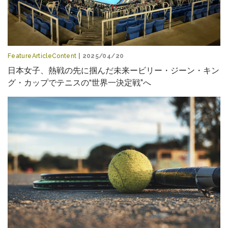
FeatureArticleContent
| 2025/04/20
日本女子、熱戦の先に掴んだ未来ービリー・ジーン・キン
グ・カップでテニスの“世界一決定戦”へ