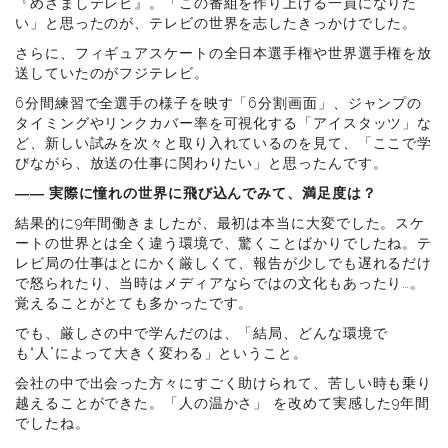
『めざましテレビ』。「この番組を作り上げる一員になりた
い」と思ったのが、テレビの世界を志したきっかけでした。
さらに、フィギュアスケートの全日本選手権や世界選手権を放
送していたのがフジテレビ。
6分間練習で全選手の様子を映す「6分割画面」、ジャンプの
タイミングやリンクカバー率を可視化する「アイスタッツ」な
ど、新しい試みを次々と取り入れているのを見て、「ここで学
びながら、放送の仕事に関わりたい」と思ったんです。
―― 実際に憧れの世界に飛び込んでみて、満足度は？
結果的に9年間働きましたが、最初は本当に大変でした。スケ
ートの世界とは全く違う環境で、驚くことばかりでしたね。テ
レビ局の仕事はとにかく厳しくて、報告が少しでも遅れるだけ
で怒られたり、当時はメディアならではの文化もあったり…。
覚えることがとても多かったです。
でも、厳しさの中で学んだのは、「結局、どんな環境で
も“人”によって大きく変わる」ということ。
会社の中で出会った方々にすごく助けられて、苦しい時も乗り
越えることができた。「人の温かさ」 を改めて実感した9年間
でしたね。