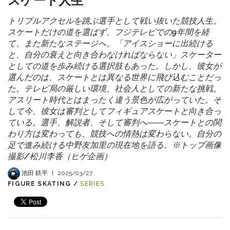
スケート人生
トリプルアクセルを跳ぶ選手として戦い抜いた競技人生。
スケートだけの道を選ばず、フジテレビでの9年間を経
て、また新たなステージへ。「アイスショーに出続ける
と、自分の衰えと向き合わなければならない」スケーター
としての道を歩み続ける選択肢もあった。しかし、彼女が
選んだのは、スケートとは異なる世界に飛び込むことだっ
た。テレビ局の厳しい環境、社会人としての新たな挑戦。
アスリート時代とはまったく違う景色が広がっていた。そ
して今、彼女は審判としてフィギュアスケートと向き合っ
ている。選手、解説者、そして審判へ――スケートとの関
わり方は変わっても、競技への情熱は変わらない。自分の
足で進み続ける中野友加里の現在地を語る。※トップ画像
撮影/松川李香（ヒゲ企画）
池田 鉄平
|
2025/03/27
FIGURE SKATING /
SERIES