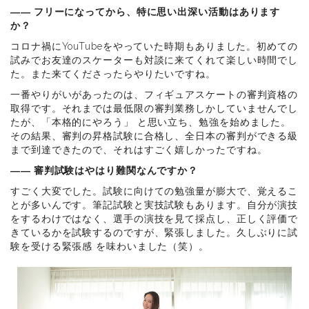
―― フリーになってから、特に思い出深い活動はあります
か？
コロナ禍にYouTubeをやっていた時期もありました。初めての
試みでお友達のスケーターも対談に来てくれて楽しい時間でし
た。また来てくださったらやりたいですね。
一番やりがいがあったのは、フィギュアスケートの審判資格の
取得です。それまでは最低限の審判業務しかしていませんでし
たが、「本格的にやろう」 と思い立ち、勉強を始めました。
その結果、審判の昇格試験に合格し、全日本の審判ができる級
まで到達できたので、それはすごく嬉しかったですね。
―― 審判試験はやはり難関なんですか？
すごく大変でした。試験に向けての勉強量が膨大で、覚えるこ
とが多いんです。筆記試験と実技試験もあります。自分が演技
をするわけではなく、選手の演技を見て採点し、正しく評価で
きているかを試験するのですが、緊張しました。久しぶりに試
験を受ける緊張感 を味わいました（笑）。