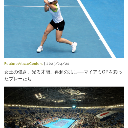
FeatureArticleContent
| 2025/04/21
女王の強さ、光る才能、再起の兆し──マイアミOPを彩っ
たプレーたち