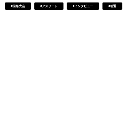
#国際大会
#アスリート
#インタビュー
#引退