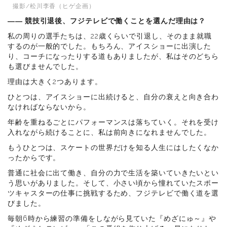
撮影/松川李香（ヒゲ企画）
―― 競技引退後、フジテレビで働くことを選んだ理由は？
私の周りの選手たちは、22歳くらいで引退し、そのまま就職
するのが一般的でした。もちろん、アイスショーに出演した
り、コーチになったりする道もありましたが、私はそのどちら
も選びませんでした。
理由は大きく2つあります。
ひとつは、アイスショーに出続けると、自分の衰えと向き合わ
なければならないから。
年齢を重ねるごとにパフォーマンスは落ちていく。それを受け
入れながら続けることに、私は前向きになれませんでした。
もうひとつは、スケートの世界だけを知る人生にはしたくなか
ったからです。
普通に社会に出て働き、自分の力で生活を築いていきたいとい
う思いがありました。そして、小さい頃から憧れていたスポー
ツキャスターの仕事に挑戦するため、フジテレビで働く道を選
びました。
毎朝6時から練習の準備をしながら見ていた『めざにゅ～』や