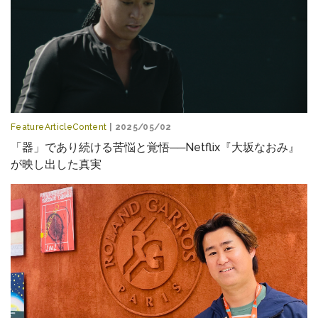
FeatureArticleContent
| 2025/05/02
「器」であり続ける苦悩と覚悟──Netflix『大坂なおみ』
が映し出した真実