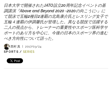
日本大学で開催されたJATO設立20周年記念イベントの基
調講演『Above and Beyond 2020 -2020の向こうに-』に
て競泳で五輪2種目2連覇の北島康介氏とレスリング女子で
五輪４連覇の伊調馨氏が登壇した。異なる競技で活躍する
二人の視点から、トレーナーの重要性やスポーツ医科学サ
ポートのあり方を中心に、今後の日本のスポーツ界の進む
べき方向性について語った。
西村 真
|
2017/03/24
SPORTS /
SERIES