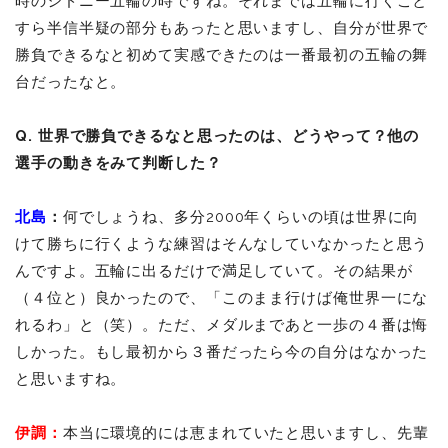
時のシドニー五輪の時ですね。それまでは五輪に行くこと
すら半信半疑の部分もあったと思いますし、自分が世界で
勝負できるなと初めて実感できたのは一番最初の五輪の舞
台だったなと。
Q. 世界で勝負できるなと思ったのは、どうやって？他の
選手の動きをみて判断した？
北島
：
何でしょうね、多分2000年くらいの頃は世界に向
けて勝ちに行くような練習はそんなしていなかったと思う
んですよ。五輪に出るだけで満足していて。その結果が
（４位と）良かったので、「このまま行けば俺世界一にな
れるわ」と（笑）。ただ、メダルまであと一歩の４番は悔
しかった。もし最初から３番だったら今の自分はなかった
と思いますね。
伊調
：
本当に環境的には恵まれていたと思いますし、先輩