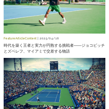
FeatureArticleContent
| 2025/04/16
時代を築く王者と実力が円熟する挑戦者――ジョコビッチ
とズベレフ、マイアミで交差する物語