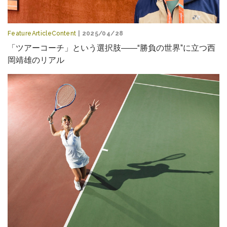
FeatureArticleContent
| 2025/04/28
「ツアーコーチ」という選択肢――“勝負の世界”に立つ西
岡靖雄のリアル