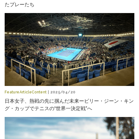
たプレーたち
FeatureArticleContent
| 2025/04/20
日本女子、熱戦の先に掴んだ未来ービリー・ジーン・キン
グ・カップでテニスの“世界一決定戦”へ