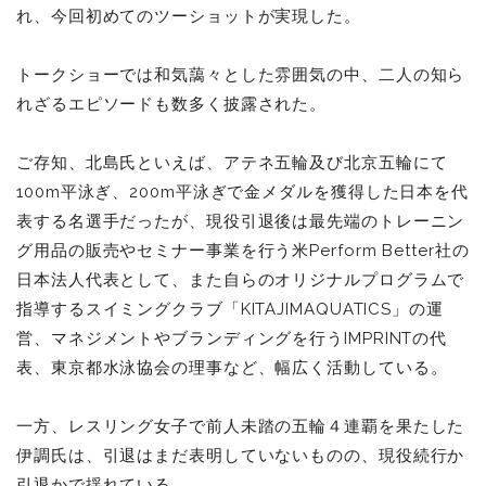
れ、今回初めてのツーショットが実現した。
トークショーでは和気藹々とした雰囲気の中、二人の知ら
れざるエピソードも数多く披露された。
ご存知、北島氏といえば、アテネ五輪及び北京五輪にて
100m平泳ぎ、200m平泳ぎで金メダルを獲得した日本を代
表する名選手だったが、現役引退後は最先端のトレーニン
グ用品の販売やセミナー事業を行う米Perform Better社の
日本法人代表として、また自らのオリジナルプログラムで
指導するスイミングクラブ「KITAJIMAQUATICS」の運
営、マネジメントやブランディングを行うIMPRINTの代
表、東京都水泳協会の理事など、幅広く活動している。
一方、レスリング女子で前人未踏の五輪４連覇を果たした
伊調氏は、引退はまだ表明していないものの、現役続行か
引退かで揺れている。