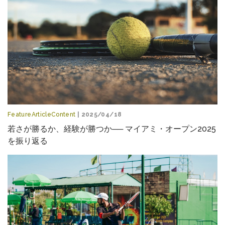
FeatureArticleContent
| 2025/04/18
若さが勝るか、経験が勝つか── マイアミ・オープン2025
を振り返る