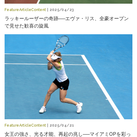
FeatureArticleContent
| 2025/04/23
ラッキールーザーの奇跡──エヴァ・リス、全豪オープン
で見せた歓喜の旋風
FeatureArticleContent
| 2025/04/21
女王の強さ、光る才能、再起の兆し──マイアミOPを彩っ