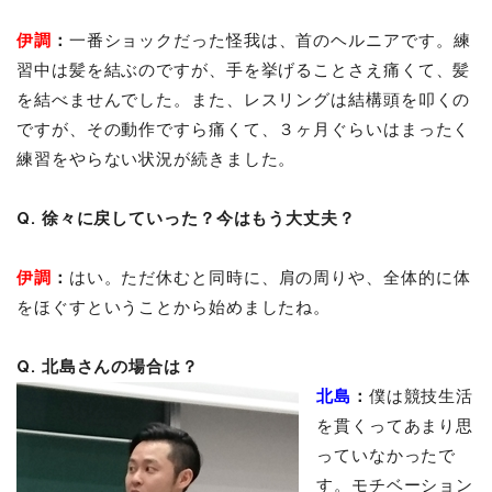
伊調
：
一番ショックだった怪我は、首のヘルニアです。練
習中は髪を結ぶのですが、手を挙げることさえ痛くて、髪
を結べませんでした。また、レスリングは結構頭を叩くの
ですが、その動作ですら痛くて、３ヶ月ぐらいはまったく
練習をやらない状況が続きました。
Q. 徐々に戻していった？今はもう大丈夫？
伊調
：
はい。ただ休むと同時に、肩の周りや、全体的に体
をほぐすということから始めましたね。
Q. 北島さんの場合は？
北島
：
僕は競技生活
を貫くってあまり思
っていなかったで
す。モチベーション