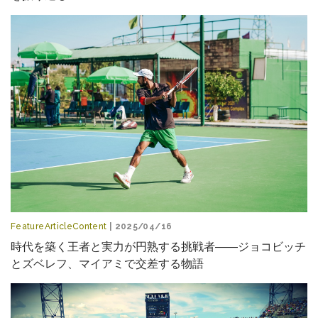
FeatureArticleContent
| 2025/04/16
時代を築く王者と実力が円熟する挑戦者――ジョコビッチ
とズベレフ、マイアミで交差する物語