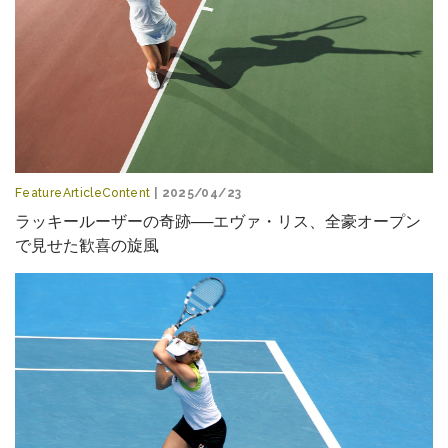
FeatureArticleContent
| 2025/04/23
ラッキールーザーの奇跡──エヴァ・リス、全豪オープン
で見せた歓喜の旋風