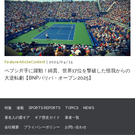
FeatureArticleContent
| 2025/04/15
ペプシ片手に躍動！綿貫、世界17位を撃破した怪我からの
大逆転劇【BNPパリバ・オープン2025】
特集
連載
SPORTS REPORTS
TOPICS
NEWS
著名人の愛ギア
ギア歴史ガイド
著者一覧
会社概要
プライバシーポリシー
お問い合わせ