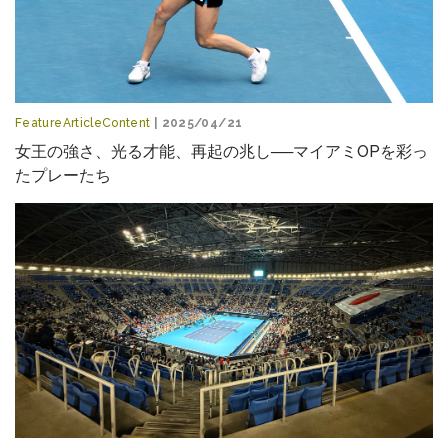
FeatureArticleContent
| 2025/04/21
女王の強さ、光る才能、再起の兆し──マイアミOPを彩っ
たプレーたち