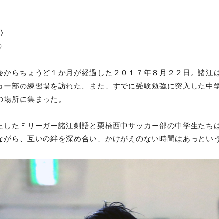
ら〉
ら〉
会からちょうど１か月が経過した２０１７年８月２２日。諸江
カー部の練習場を訪れた。また、すでに受験勉強に突入した中
の場所に集まった。
たしたＦリーガー諸江剣語と栗橋西中サッカー部の中学生たち
ながら、互いの絆を深め合い、かけがえのない時間はあっとい