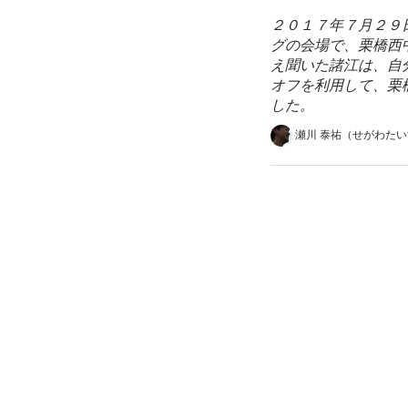
２０１７年７月２９
グの会場で、栗橋西
え聞いた諸江は、自
オフを利用して、栗
した。
瀬川 泰祐（せがわた