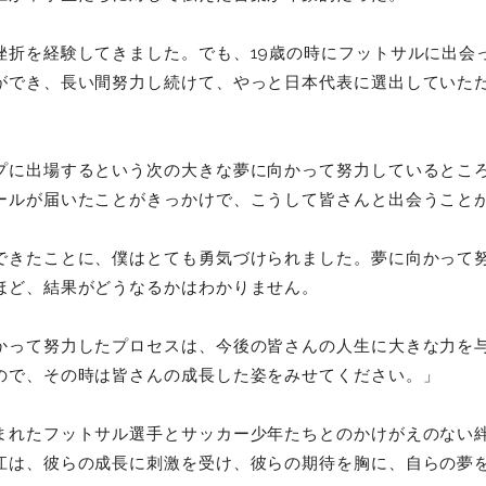
挫折を経験してきました。でも、19歳の時にフットサルに出会
ができ、長い間努力し続けて、やっと日本代表に選出していた
プに出場するという次の大きな夢に向かって努力しているとこ
ールが届いたことがきっかけで、こうして皆さんと出会うこと
できたことに、僕はとても勇気づけられました。夢に向かって
ほど、結果がどうなるかはわかりません。
かって努力したプロセスは、今後の皆さんの人生に大きな力を
ので、その時は皆さんの成長した姿をみせてください。」
まれたフットサル選手とサッカー少年たちとのかけがえのない
江は、彼らの成長に刺激を受け、彼らの期待を胸に、自らの夢