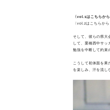
〈vol.1はこちらか
〈vol.2はこちらか
そして、彼らの県大
して、栗橋西中サッ
勉強を中断して約束
こうして初体面を果
を楽しみ、汗を流し