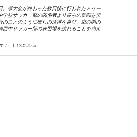
日。県大会が終わった数日後に行われたＦリー
中学校サッカー部の関係者より彼らの奮闘を伝
分のことのように彼らの活躍を喜び、束の間の
橋西中サッカー部の練習場を訪れることを約束
いすけ）
|
2017/10/14