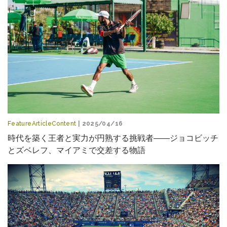
FeatureArticleContent
| 2025/04/16
時代を築く王者と実力が円熟する挑戦者――ジョコビッチ
とズベレフ、マイアミで交差する物語