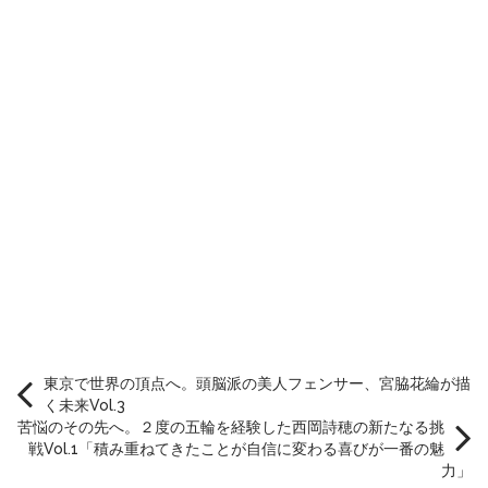
東京で世界の頂点へ。頭脳派の美人フェンサー、宮脇花綸が描
く未来Vol.3
苦悩のその先へ。２度の五輪を経験した西岡詩穂の新たなる挑
戦Vol.1「積み重ねてきたことが自信に変わる喜びが一番の魅
力」