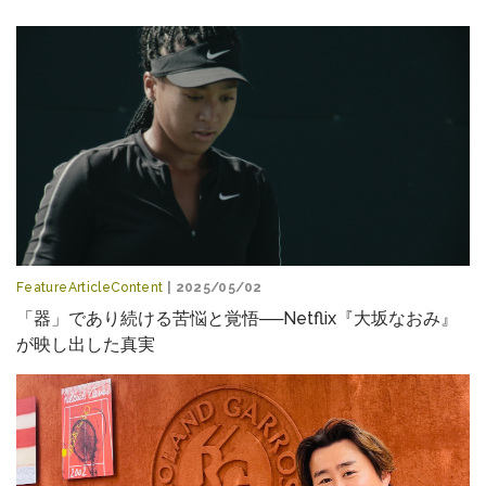
FeatureArticleContent
| 2025/05/02
「器」であり続ける苦悩と覚悟──Netflix『大坂なおみ』
が映し出した真実