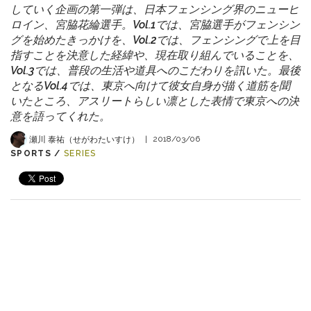
していく企画の第一弾は、日本フェンシング界のニューヒ
ロイン、宮脇花綸選手。Vol.1では、宮脇選手がフェンシン
グを始めたきっかけを、Vol.2では、フェンシングで上を目
指すことを決意した経緯や、現在取り組んでいることを、
Vol.3では、普段の生活や道具へのこだわりを訊いた。最後
となるVol.4では、東京へ向けて彼女自身が描く道筋を聞
いたところ、アスリートらしい凛とした表情で東京への決
意を語ってくれた。
瀬川 泰祐（せがわたいすけ）
|
2018/03/06
SPORTS /
SERIES