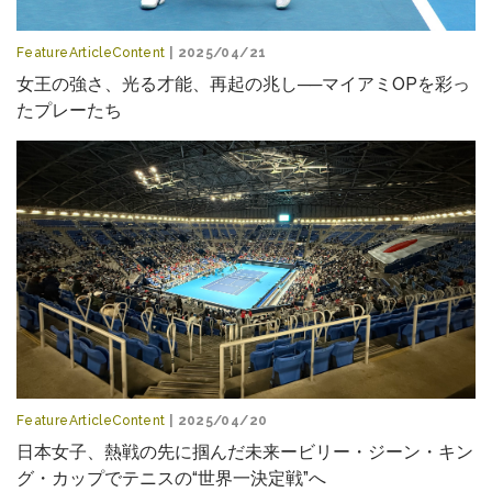
FeatureArticleContent
| 2025/04/21
女王の強さ、光る才能、再起の兆し──マイアミOPを彩っ
たプレーたち
FeatureArticleContent
| 2025/04/20
日本女子、熱戦の先に掴んだ未来ービリー・ジーン・キン
グ・カップでテニスの“世界一決定戦”へ