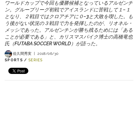
ワールドカップで今回も優勝候補となっているアルゼンチ
ン。グループリーグ初戦でアイスランドに苦戦して１−１
となり、２戦目ではクロアチアに０−3と大敗を喫した。も
う後がない状況の３戦目で力を発揮したのが、リオネル・
メッシであった。アルゼンチンが勝ち残るためには「ある
ことが必要である」と、カリスマスパイク博士の高橋竜也
氏（FUTABA SOCCER WORLD）が語った。
佐久間秀実
|
2018/06/30
SPORTS /
SERIES