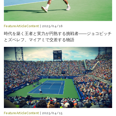
FeatureArticleContent
| 2025/04/16
時代を築く王者と実力が円熟する挑戦者――ジョコビッチ
とズベレフ、マイアミで交差する物語
FeatureArticleContent
| 2025/04/15