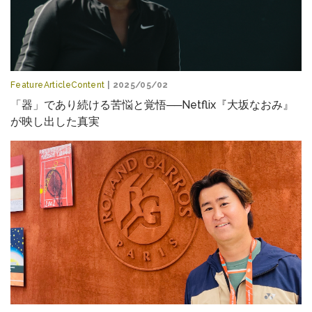
FeatureArticleContent
| 2025/05/02
「器」であり続ける苦悩と覚悟──Netflix『大坂なおみ』
が映し出した真実