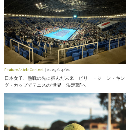
FeatureArticleContent
| 2025/04/20
日本女子、熱戦の先に掴んだ未来ービリー・ジーン・キン
グ・カップでテニスの“世界一決定戦”へ