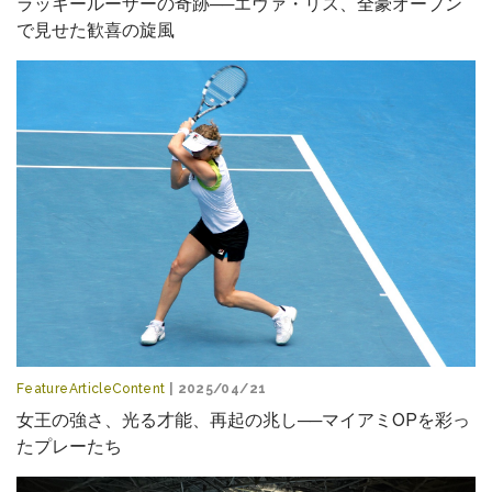
ラッキールーザーの奇跡──エヴァ・リス、全豪オープン
で見せた歓喜の旋風
FeatureArticleContent
| 2025/04/21
女王の強さ、光る才能、再起の兆し──マイアミOPを彩っ
たプレーたち