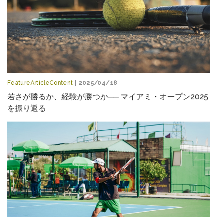
FeatureArticleContent
| 2025/04/18
若さが勝るか、経験が勝つか── マイアミ・オープン2025
を振り返る