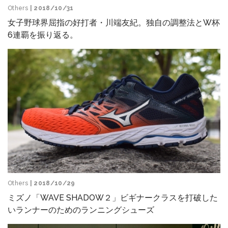
Others
| 2018/10/31
女子野球界屈指の好打者・川端友紀。独自の調整法とW杯
6連覇を振り返る。
Others
| 2018/10/29
ミズノ「WAVE SHADOW２」ビギナークラスを打破した
いランナーのためのランニングシューズ