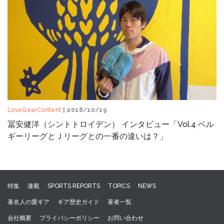
LoveGearContent
| 2018/10/19
冨安健洋（シントトロイデン） インタビュー「Vol.4 ベル
ギーリーグとＪリーグとの一番の違いは？」
特集
連載
SPORTS REPORTS
TOPICS
NEWS
著名人の愛ギア
ギア歴史ガイド
著者一覧
会社概要
プライバシーポリシー
お問い合わせ