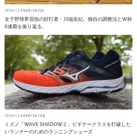
Others
| 2018/10/31
女子野球界屈指の好打者・川端友紀。独自の調整法とW杯
6連覇を振り返る。
Others
| 2018/10/29
ミズノ「WAVE SHADOW２」ビギナークラスを打破した
いランナーのためのランニングシューズ