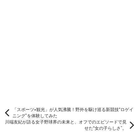
「スポーツ×観光」が人気沸騰！野外を駆け巡る新競技“ロゲイ
ニング”を体験してみた
川端友紀が語る女子野球界の未来と、オフでのエピソードで見
せた“女の子らしさ”。