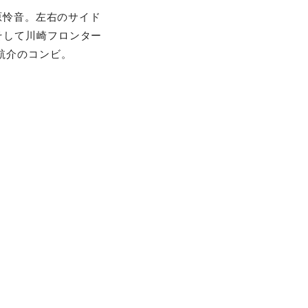
原怜音。左右のサイド
そして川崎フロンター
航介のコンビ。