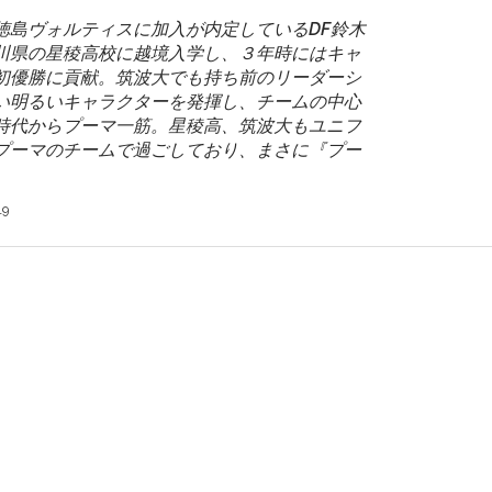
徳島ヴォルティスに加入が内定しているDF鈴木
川県の星稜高校に越境入学し、３年時にはキャ
初優勝に貢献。筑波大でも持ち前のリーダーシ
い明るいキャラクターを発揮し、チームの中心
時代からプーマ一筋。星稜高、筑波大もユニフ
プーマのチームで過ごしており、まさに『プー
。
19