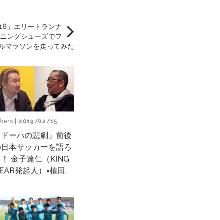
O16」エリートランナ
ニングシューズでフ
ルマラソンを走ってみた
hers
| 2019/02/15
「ドーハの悲劇」前後
の日本サッカーを語ろ
！ 金子達仁（KING
EAR発起人）×植田朝
（ドーハ1993+の映
監督）Vol.3