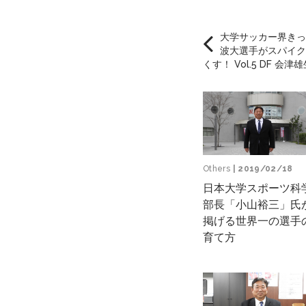
大学サッカー界きっ
波大選手がスパイク
くす！ Vol.5 DF 会津雄
Others
| 2019/02/18
日本大学スポーツ科
部長「小山裕三」氏
掲げる世界一の選手
育て方