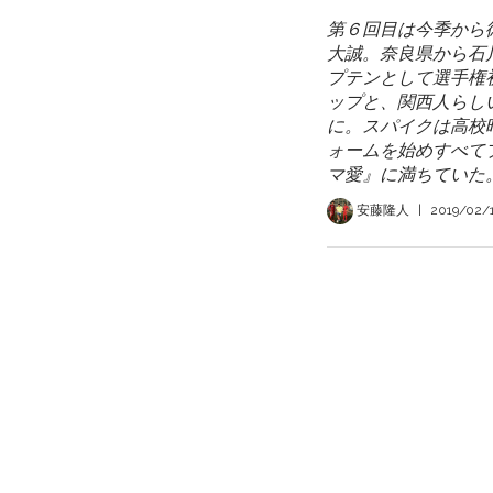
第６回目は今季から
大誠。奈良県から石
プテンとして選手権
ップと、関西人らし
に。スパイクは高校
ォームを始めすべて
マ愛』に満ちていた
安藤隆人
|
2019/02/