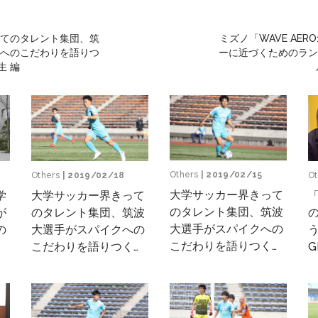
てのタレント集団、筑
ミズノ「WAVE AER
へのこだわりを語りつ
ーに近づくためのラン
生 編
Others
| 2019/02/15
Ot
Others
| 2019/02/18
大学サッカー界きって
大学サッカー界きって
学
のタレント集団、筑波
のタレント集団、筑波
が
大選手がスパイクへの
う
大選手がスパイクへの
の
こだわりを語りつく
G
こだわりを語りつく
す！ Vol.4 ～MF小林
日
す！ Vol.5 DF 会津雄
幹、MF井川空、MF高
画
生 編
嶺朋樹 編～