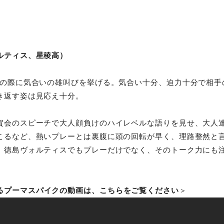
ルティス、星稜高）
戦の際に気合いの雄叫びを挙げる。気合い十分、迫力十分で相手
き返す姿は見応え十分。
賀会のスピーチで大人顔負けのハイレベルな語りを見せ、大人
こるなど、熱いプレーとは裏腹に頭の回転が早く、理路整然と
。徳島ヴォルティスでもプレーだけでなく、そのトーク力にも
るプーマスパイクの動画は、こちらをご覧ください
＞