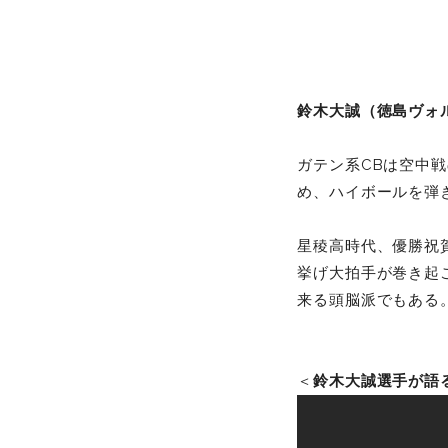
鈴木大誠（徳島ヴォ
ガテン系CBは空中
め、ハイボールを弾
星稜高時代、優勝祝
挙げ大拍手が巻き起
来る頭脳派でもある
＜
鈴木大誠選手が語