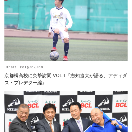
Others
| 2019/04/08
京都橘高校に突撃訪問 VOL.1『志知遼大が語る、アディダ
ス・プレデター編』