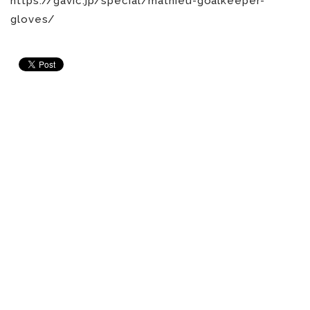
https://gavic.jp/special/mathieu-goalkeeper-
gloves/