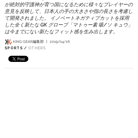
が絶対的守護神が育つ国になるために様々なプレイヤーの
意見を反映して、日本人の手の大きさや指の長さを考慮し
て開発されました。 イノベートネガティブカットを採用
した全く新たな GK グローブ「マトゥー素 吸/ソ キュウ」
は今までにない新たなフィット感を生み出します。
KING GEAR編集部
|
2019/04/16
SPORTS /
OTHERS