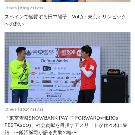
Others
| 2019/11/12
スペインで奮闘する田中陽子 Vol.3：東京オリンピック
への想い
Others
| 2019/11/11
「東京雪祭SNOWBANK PAY IT FORWARD×HEROs
FESTA2019」社会貢献を目指すアスリートが代々木に集
結 〜飯沼誠司が語る共助の輪〜