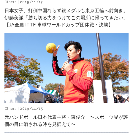
Others
| 2019/11/17
日本女子、打倒中国ならず銀メダルも東京五輪へ前向き。
伊藤美誠「勝ち切る力をつけてこの場所に帰ってきたい」
【JA全農 ITTF 卓球ワールドカップ団体戦・決勝】
Others
| 2019/11/15
元ハンドボール日本代表主将・東俊介 〜スポーツ界が評
価の目に晒される時を見据えて〜