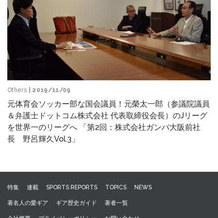
Others
| 2019/11/09
元体育会ソッカー部な国会議員！元榮太一郎（参議院議員
＆弁護士ドットコム株式会社 代表取締役会長）のJリーグ
を世界一のリーグへ 「第2回：株式会社ガンバ大阪前社
長 野呂輝久Vol.3」
特集
連載
SPORTS REPORTS
TOPICS
NEWS
著名人の愛ギア
ギア歴史ガイド
著者一覧