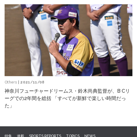
Others
| 2021/11/08
神奈川フューチャードリームス・鈴木尚典監督が、B Cリ
ーグでの2年間を総括 「すべてが新鮮で楽しい時間だっ
た」
特集
連載
SPORTS REPORTS
TOPICS
NEWS