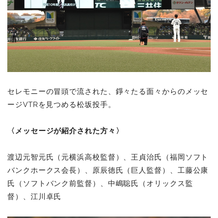
セレモニーの冒頭で流された、錚々たる面々からのメッセ
ージVTRを見つめる松坂投手。
〈メッセージが紹介された方々〉
渡辺元智元氏（元横浜高校監督）、王貞治氏（福岡ソフト
バンクホークス会長）、原辰徳氏（巨人監督）、工藤公康
氏（ソフトバンク前監督）、中嶋聡氏
（オリックス監
督）、江川卓氏