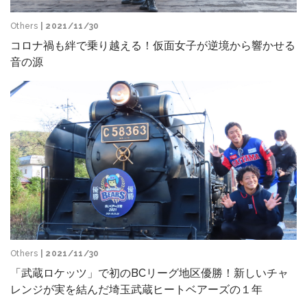
Others
| 2021/11/30
コロナ禍も絆で乗り越える！仮面女子が逆境から響かせる
音の源
Others
| 2021/11/30
「武蔵ロケッツ」で初のBCリーグ地区優勝！新しいチャ
レンジが実を結んだ埼玉武蔵ヒートベアーズの１年