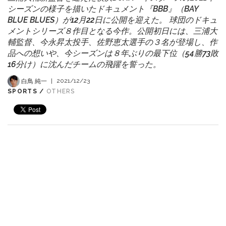
シーズンの様子を描いたドキュメント『BBB』（BAY
BLUE BLUES）が12月22日に公開を迎えた。 球団のドキュ
メントシリーズ８作目となる今作。公開初日には、三浦大
輔監督、今永昇太投手、佐野恵太選手の３名が登場し、作
品への想いや、今シーズンは８年ぶりの最下位（54勝73敗
16分け）に沈んだチームの飛躍を誓った。
白鳥 純一
|
2021/12/23
SPORTS /
OTHERS