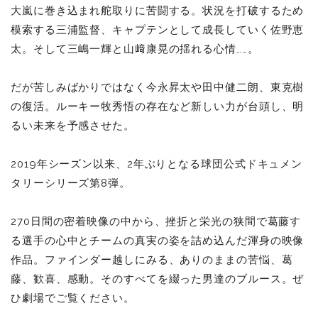
大嵐に巻き込まれ舵取りに苦闘する。状況を打破するため
模索する三浦監督、キャプテンとして成長していく佐野恵
太。そして三嶋一輝と山﨑康晃の揺れる心情……。
だが苦しみばかりではなく今永昇太や田中健二朗、東克樹
の復活。ルーキー牧秀悟の存在など新しい力が台頭し、明
るい未来を予感させた。
2019年シーズン以来、2年ぶりとなる球団公式ドキュメン
タリーシリーズ第8弾。
270日間の密着映像の中から、挫折と栄光の狭間で葛藤す
る選手の心中とチームの真実の姿を詰め込んだ渾身の映像
作品。ファインダー越しにみる、ありのままの苦悩、葛
藤、歓喜、感動。そのすべてを綴った男達のブルース。ぜ
ひ劇場でご覧ください。